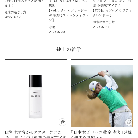
力を、制作スタッフが語り
る“涼”ガジェット＆グッズ
ケアまで。「夏ゴルフ」必
ます！
5選
携の美容アイテム
【vol.４ クロスブリージー
【第3回 イソップのボディ
週末の過ごし方
の冷却ミストハンディファ
クレンザー】
2026.08.07
ン】
週末の過ごし方
2026.07.29
小物
2026.07.30
紳士の雑学
日焼け対策からアフターケアま
「日本女子ゴルフ黄金時代」が続
で。「夏ゴルフ」必携の美容アイテ
く理由を考察……