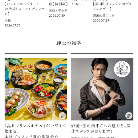
【vol.４ クロスブリージー
産【特別編】 ＃166
【第3回 イソップのボディ
の冷却ミストハンディファ
クレンザー】
接待と手土産
ン】
2026.07.30
週末の過ごし方
2026.07.29
小物
2026.07.30
紳士の雑学
『品川プリンスホテル』がハワイに
俳優・庄司浩平さんの魅力を、制
染まる。
作スタッフが語ります！
本格ブッフェで夏の旅気分を