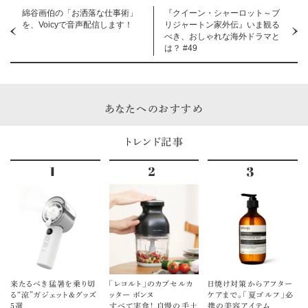
綿谷画伯の「お洒落な仕事術」
『クイーン・シャーロット～ブ
を、Voicyで音声配信します！
リジャートン家外伝』いま観る
べき、おしゃれな海外ドラマと
は？ #49
あなたへのおすすめ
トレンド記事
来たるべき猛暑を乗り切
「レコルト」のカプセルカ
日焼け対策からアフター
る“涼”ガジェット＆グッズ
ッター ボンヌ
ケアまで。「夏ゴルフ」必
5選
すべて実食！ 自慢の手土
携の美容アイテム