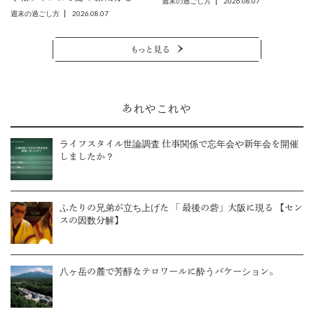
2026.08.07
週末の過ごし方
2026.08.07
週末の過ごし方
もっと見る
あれやこれや
ライフスタイル世論調査 仕事関係で忘年会や新年会を開催
しましたか？
ふたりの兄弟が立ち上げた 「 最後の砦」大阪に現る 【セン
スの因数分解】
八ヶ岳の麓で芳醇なテロワールに酔うバケーション。