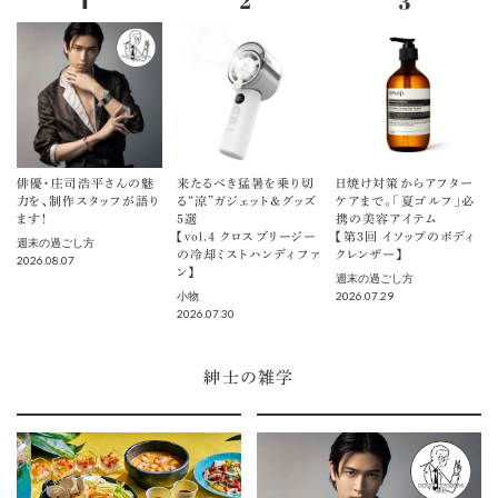
俳優・庄司浩平さんの魅
来たるべき猛暑を乗り切
日焼け対策からアフター
力を、制作スタッフが語り
る“涼”ガジェット＆グッズ
ケアまで。「夏ゴルフ」必
ます！
5選
携の美容アイテム
【vol.４ クロスブリージー
【第3回 イソップのボディ
週末の過ごし方
の冷却ミストハンディファ
クレンザー】
2026.08.07
ン】
週末の過ごし方
2026.07.29
小物
2026.07.30
紳士の雑学