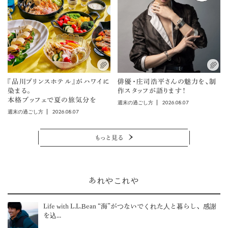
『品川プリンスホテル』がハワイに
俳優・庄司浩平さんの魅力を、制
染まる。
作スタッフが語ります！
本格ブッフェで夏の旅気分を
2026.08.07
週末の過ごし方
2026.08.07
週末の過ごし方
もっと見る
あれやこれや
Life with L.L.Bean “海”がつないでくれた人と暮らし、感謝
を込...