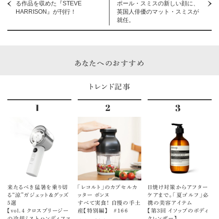
る作品を収めた『STEVE
ポール・スミスの新しい顔に、
HARRISON』が刊行！
英国人俳優のマット・スミスが
就任。
あなたへのおすすめ
トレンド記事
来たるべき猛暑を乗り切
「レコルト」のカプセルカ
日焼け対策からアフター
る“涼”ガジェット＆グッズ
ッター ボンヌ
ケアまで。「夏ゴルフ」必
5選
すべて実食！ 自慢の手土
携の美容アイテム
【vol.４ クロスブリージー
産【特別編】 ＃166
【第3回 イソップのボディ
の冷却ミストハンディファ
クレンザー】