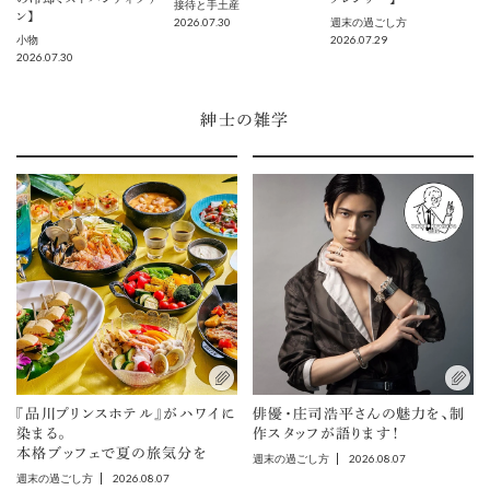
接待と手土産
ン】
2026.07.30
週末の過ごし方
2026.07.29
小物
2026.07.30
紳士の雑学
『品川プリンスホテル』がハワイに
俳優・庄司浩平さんの魅力を、制
染まる。
作スタッフが語ります！
本格ブッフェで夏の旅気分を
2026.08.07
週末の過ごし方
2026.08.07
週末の過ごし方