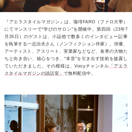
『アエラスタイルマガジン』は、珈琲
FARO
（ファロ大學）
にてマンスリーで“学びのサロン”を開催中。第四回（
23
年
7
月
26
日）のゲストは、小誌他で数多くのインタビュー記事
を執筆する一志治夫さん（ノンフィクション作家）。俳優、
アーティスト、アスリート、実業家などなど、各界の大物た
ちと向き合い、核心をつき、“本音”を引き出す技術を披露し
ていただきました。その模様は、
Voicy
チャンネル
「アエラ
スタイルマガジンの談話室」
で無料配信中。