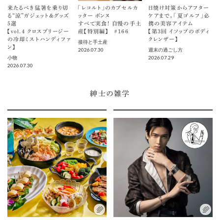
来たるべき猛暑を乗り切
「レコルト」のカプセルカ
日焼け対策からアフター
る“涼”ガジェット＆グッズ
ッター ボンヌ
ケアまで。「夏ゴルフ」必
5選
すべて実食！ 自慢の手土
携の美容アイテム
【vol.４ クロスブリージー
産【特別編】 ＃166
【第3回 イソップのボディ
の冷却ミストハンディファ
クレンザー】
接待と手土産
ン】
2026.07.30
週末の過ごし方
2026.07.29
小物
2026.07.30
紳士の雑学