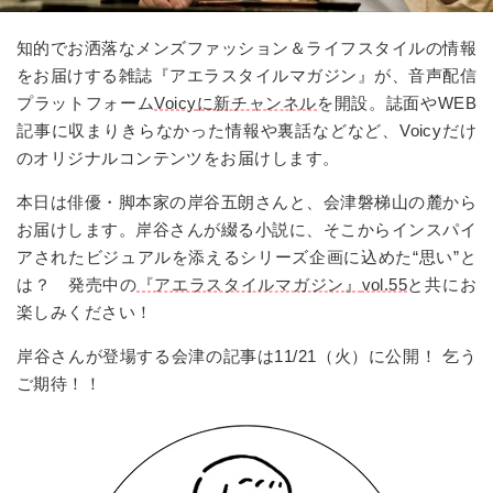
知的でお洒落なメンズファッション＆ライフスタイルの情報
をお届けする雑誌『アエラスタイルマガジン』が、音声配信
プラットフォーム
Voicy
に新チャンネル
を開設。誌面や
WEB
記事に収まりきらなかった情報や裏話などなど、
Voicy
だけ
のオリジナルコンテンツをお届けします。
本日は俳優・脚本家の岸谷五朗さんと、会津磐梯山の麓から
お届けします。岸谷さんが綴る小説に、そこからインスパイ
アされたビジュアルを添えるシリーズ企画に込めた“思い”と
は？ 発売中の
『アエラスタイルマガジン』
vol.55
と共にお
楽しみください！
岸谷さんが登場する会津の記事は
11/21
（火）に公開！ 乞う
ご期待！！