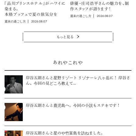
『品川プリンスホテル』がハワイに
俳優・庄司浩平さんの魅力を、制
染まる。
作スタッフが語ります！
本格ブッフェで夏の旅気分を
2026.08.07
週末の過ごし方
2026.08.07
週末の過ごし方
もっと見る
あれやこれや
岸谷五朗さんと星野リゾート リゾナーレ八ヶ岳に！ 岸谷さ
ん、今回の見どころ教えて...
岸谷五朗さんと鹿児島へ。今回の小説もステキです！
岸谷五朗さんと星のや竹富島を訪ねました。