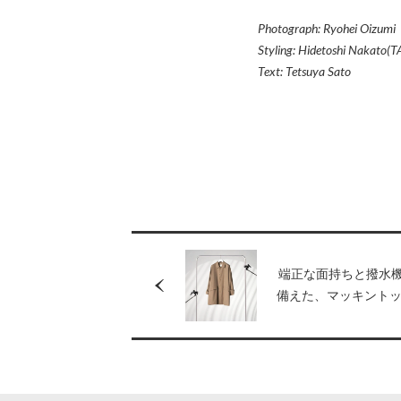
Photograph: Ryohei Oizumi
Styling: Hidetoshi Nakato
Text: Tetsuya Sato
端正な面持ちと撥水
備えた、マッキント
テンカラーコート。