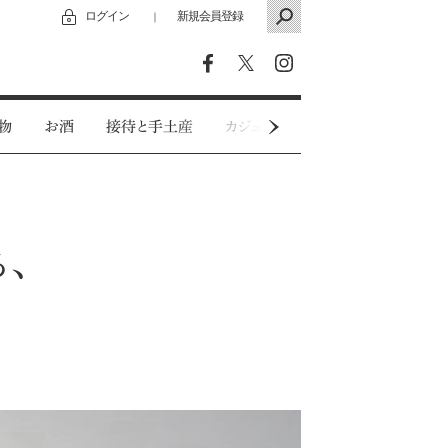
ログイン
新規会員登録
｜
物
お酒
接待と手土産
カジュアルウェア
特別インタビ
、
。