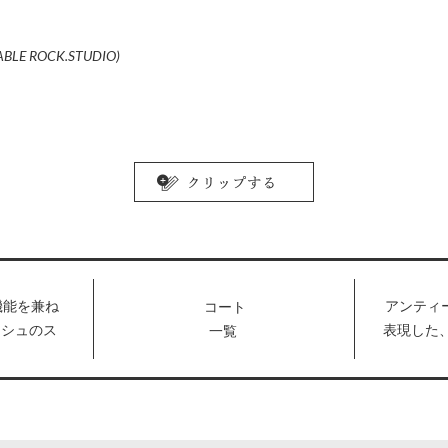
(TABLE ROCK.STUDIO)
機能を兼ね
アンティ
コート
ッシュのス
表現した
一覧
ニのトレ