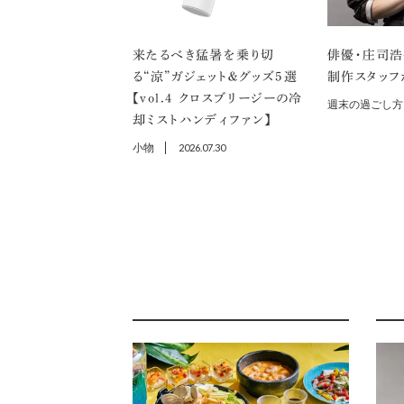
来たるべき猛暑を乗り切
俳優・庄司浩
る“涼”ガジェット＆グッズ5選
制作スタッフ
【vol.４ クロスブリージーの冷
週末の過ごし方
却ミストハンディファン】
小物
2026.07.30