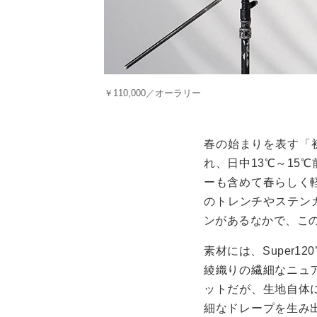
￥110,000／オーラリー
春の始まりを表す「
れ、日中13℃～15
ーも含めて春らしく
のトレンチやステンカ
ンがあるなかで、こ
素材には、Super
綾織りの繊細なニュ
ットだが、生地自体
細なドレープを生み