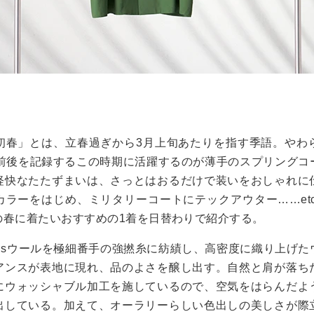
初春」とは、立春過ぎから3月上旬あたりを指す季語。やわ
℃前後を記録するこの時期に活躍するのが薄手のスプリングコ
軽快なたたずまいは、さっとはおるだけで装いをおしゃれに
ラーをはじめ、ミリタリーコートにテックアウター……etc
の春に着たいおすすめの1着を日替わりで紹介する。
120’sウールを極細番手の強撚糸に紡績し、高密度に織り上げ
アンスが表地に現れ、品のよさを醸し出す。自然と肩が落ち
にウォッシャブル加工を施しているので、空気をはらんだよ
出している。加えて、オーラリーらしい色出しの美しさが際