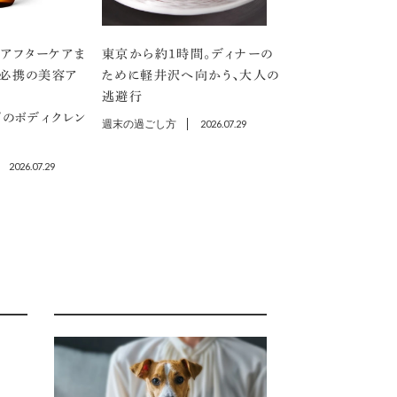
アフターケアま
東京から約1時間。ディナーの
」必携の美容ア
ために軽井沢へ向かう、大人の
逃避行
プのボディクレン
週末の過ごし方
2026.07.29
2026.07.29