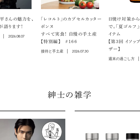
平さんの魅力を、
「レコルト」のカプセルカッター
日焼け対策から
が語ります！
ボンヌ
で。「夏ゴルフ
すべて実食！ 自慢の手土産
イテム
2026.08.07
【特別編】 ＃166
【第3回 イソッ
ザー】
接待と手土産
2026.07.30
週末の過ごし方
紳士の雑学