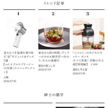
トレンド記事
来たるべき猛暑を乗り切
東京から約1時間。ディナ
「レコルト」のカプセルカ
る“涼”ガジェット＆グッズ
ーのために軽井沢へ向か
ッター ボンヌ
5選
う、大人の逃避行
すべて実食！ 自慢の手土
【vol.４ クロスブリージー
産【特別編】 ＃166
週末の過ごし方
の冷却ミストハンディファ
2026.07.29
接待と手土産
ン】
2026.07.30
小物
2026.07.30
紳士の雑学