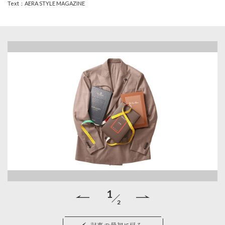
Text：AERA STYLE MAGAZINE
1
2
ラ
記事の最初に戻る