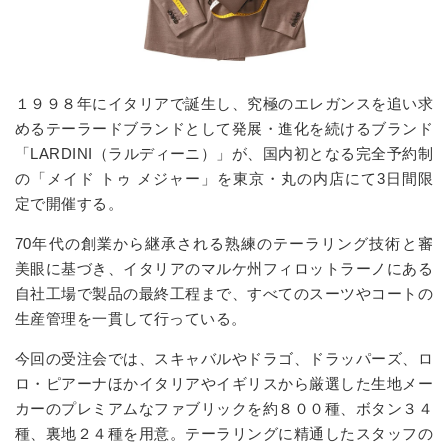
１９９８年にイタリアで誕生し、究極のエレガンスを追い求
めるテーラードブランドとして発展・進化を続けるブランド
「LARDINI（ラルディーニ）」が、国内初となる完全予約制
の「メイド トゥ メジャー」を東京・丸の内店にて3日間限
定で開催する。
70年代の創業から継承される熟練のテーラリング技術と審
美眼に基づき、イタリアのマルケ州フィロットラーノにある
自社工場で製品の最終工程まで、すべてのスーツやコートの
生産管理を一貫して行っている。
今回の受注会では、スキャバルやドラゴ、ドラッパーズ、ロ
ロ・ピアーナほかイタリアやイギリスから厳選した生地メー
カーのプレミアムなファブリックを約８００種、ボタン３４
種、裏地２４種を用意。テーラリングに精通したスタッフの