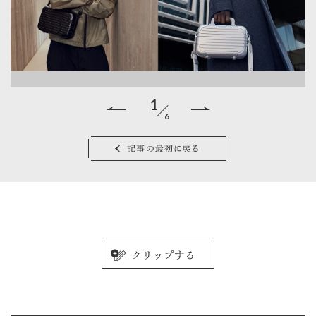
1
6
ン
左
記事の最初に戻る
¥
サ