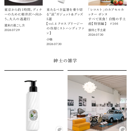
東京から約1時間。ディナ
来たるべき猛暑を乗り切
「レコルト」のカプセルカ
ーのために軽井沢へ向か
る“涼”ガジェット＆グッズ
ッター ボンヌ
う、大人の逃避行
5選
すべて実食！ 自慢の手土
【vol.４ クロスブリージー
産【特別編】 ＃166
週末の過ごし方
の冷却ミストハンディファ
2026.07.29
接待と手土産
ン】
2026.07.30
小物
2026.07.30
紳士の雑学