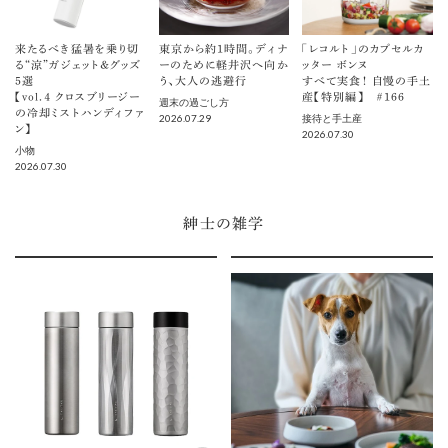
来たるべき猛暑を乗り切
東京から約1時間。ディナ
「レコルト」のカプセルカ
る“涼”ガジェット＆グッズ
ーのために軽井沢へ向か
ッター ボンヌ
5選
う、大人の逃避行
すべて実食！ 自慢の手土
【vol.４ クロスブリージー
産【特別編】 ＃166
週末の過ごし方
の冷却ミストハンディファ
2026.07.29
接待と手土産
ン】
2026.07.30
小物
2026.07.30
紳士の雑学