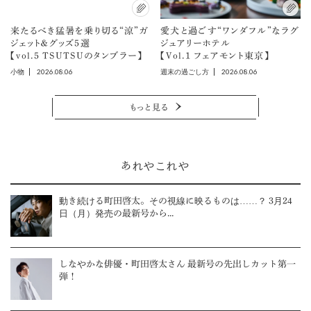
来たるべき猛暑を乗り切る“涼”ガ
愛犬と過ごす“ワンダフル”なラグ
ジェット＆グッズ5選
ジュアリーホテル
【vol.5 TSUTSUのタンブラー】
【Vol.1 フェアモント東京】
2026.08.06
2026.08.06
小物
週末の過ごし方
もっと見る
あれやこれや
動き続ける町田啓太。その視線に映るものは……？ 3月24
日（月）発売の最新号から...
しなやかな俳優・町田啓太さん 最新号の先出しカット第一
弾！