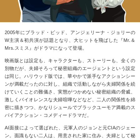
2005年にブラッド・ピッド、アンジェリーナ・ジョリーの
W
主演＆初共演が話題となり、大ヒットを飛ばした『
Mr.
＆
Mrs.
スミス』がドラマになって登場。
映画版とは設定も、キャラクターも、ストーリーも、全くの
別物だが、夫婦そろって秘密組織のエージェントという設定
は同じ。ハリウッド版では、華やかで派手なアクションシー
ンが満載だったのに対し、組織で活動しながら夫婦関係を続
けていくことの難儀さ、実態がつかめない秘密組織の脅威、
激しくバイオレンスな夫婦喧嘩などなど、二人の関係性を綿
密に描きつつ、かなりシュールでブラックユーモア満載のス
パイアクション・コメディードラマだ。
AI面接によって選ばれた、元軍人のジョンと元
CIA
のジェー
ン。面識もない二人は、用意された家に住み、夫婦として秘