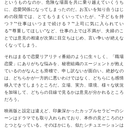
というものなのか、危険な場面を共に乗り越えていくうち
に、恋愛関係になってしまったのだ。お互いを知り合うはじ
めの段階では、とてもうまくいっていたが、
“
子どもを持
つ？
”“
仕事はいつまで続ける？
”“
上司に気に入られてい
る
”“
尊重してほしい
”
など、仕事の上では不満が、夫婦のこ
とでは意見の相違が次第に目立ちはじめ、言い争いが絶えな
くなってしまう。
それはまるで恋愛リアリティ番組のように生々しく、「職場
恋愛」にありがちな悩みを、秘密組織のエージェントが抱え
ているのがなんとも滑稽で、申し訳ないが面白い。絶妙なの
は、どちらかが一方的に悪いわけではなく、どちらにも感情
移入できてしまうところだ。立場、実力、環境、様々な状況
を加味して、どちらの目線で見るかは意見が分かれるところ
だろう。
映画版と設定は違えど、印象深かったカップルセラピーのシ
ーンはドラマでも取り入れられており、本作の見どころのひ
とつとなっている。そのほかにも、似たシチュエーションは