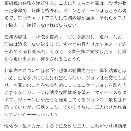
密組織の任務を遂行する。二人に与えられた家は、設備の整
った豪邸で、報酬も桁外れ。ジョンとジェーンはもちろん偽
名で、毎回チャットアプリに任務内容が届き、それらを二人
で協力し、遂行しなければならない。
任務内容は、「小包を盗め」「〇〇を誘拐し、運べ」など、
理由は追求しない決まりで、すべき内容だけがテキストで送
られてくる仕組みだ。しかし、
3
度任務に失敗したら、組織
から追い出され、何をされることやら
……
。
仕事内容についてはお互い想像の範囲内だが、偽装結婚とは
いえ、生活を共にしなければならない。ジョンは社交性もあ
り、お互いのことを知るためにコミュニケーションを図ろう
とするが、ジェーンは適度な距離感を望み、マイペースなタ
イプ。ジェーンはやたらと詮索してくるジョンに、最初は戸
惑っていたが、任務をこなしていくうちに、二人はひかれ合
っていった――しかし！？
性格や、生き方が、まるで正反対な二人。これがつり橋効果