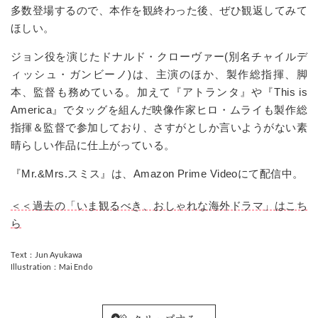
多数登場するので、本作を観終わった後、ぜひ観返してみて
ほしい。
ジョン役を演じたドナルド・クローヴァー
(
別名チャイルデ
ィッシュ・ガンビーノ
)
は、主演のほか、製作総指揮、脚
本、監督も務めている。加えて『アトランタ』や『
This is
America
』でタッグを組んだ映像作家ヒロ・ムライも製作総
指揮＆監督で参加しており、さすがとしか言いようがない素
晴らしい作品に仕上がっている。
『
Mr.&Mrs.
スミス』は、
Amazon Prime Video
にて配信中。
＜＜過去の「いま観るべき、おしゃれな海外ドラマ」はこち
ら
Text：Jun Ayukawa
Illustration：Mai Endo