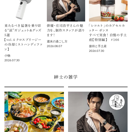
来たるべき猛暑を乗り切
俳優・庄司浩平さんの魅
「レコルト」のカプセルカ
る“涼”ガジェット＆グッズ
力を、制作スタッフが語り
ッター ボンヌ
5選
ます！
すべて実食！ 自慢の手土
【vol.４ クロスブリージー
産【特別編】 ＃166
週末の過ごし方
の冷却ミストハンディファ
2026.08.07
接待と手土産
ン】
2026.07.30
小物
2026.07.30
紳士の雑学