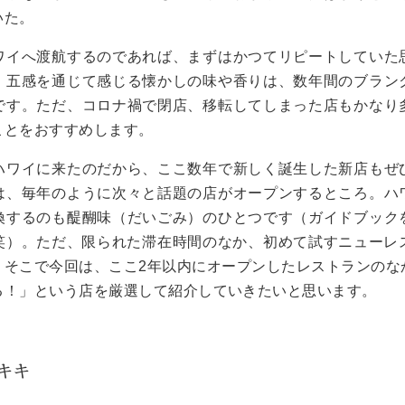
いた。
ワイへ渡航するのであれば、まずはかつてリピートしていた
。五感を通じて感じる懐かしの味や香りは、数年間のブラン
です。ただ、コロナ禍で閉店、移転してしまった店もかなり
ことをおすすめします。
ハワイに来たのだから、ここ数年で新しく誕生した新店もぜ
は、毎年のように次々と話題の店がオープンするところ。ハ
換するのも醍醐味（だいごみ）のひとつです（ガイドブック
笑）。ただ、限られた滞在時間のなか、初めて試すニューレ
。そこで今回は、ここ
2
年以内にオープンしたレストランのな
る！」という店を厳選して紹介していきたいと思います。
キキ