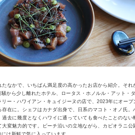
れたなかで、いちばん満足度の高かったお店から紹介。それ
喧騒から少し離れたホテル、ロータス・ホノルル・アット・
ラリー・ハワイアン・キュイジーヌの店で、
2023
年にオープ
る存在に。シェフはカナダ出身で、日系のマコト・オノ氏。
、過去に幾度となくハワイに通っていても食べたことのない
て大変魅力的です。ビーチ沿いの立地ながら、カピオラニ公
的には新鮮で気に入っています。