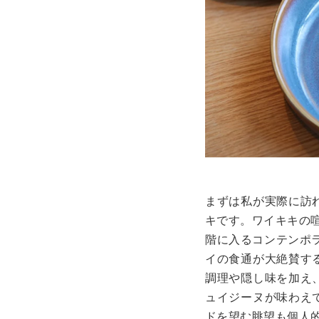
まずは私が実際に訪
キです。ワイキキの
階に入るコンテンポ
イの食通が大絶賛す
調理や隠し味を加え
ュイジーヌが味わえ
ドを望む眺望も個人