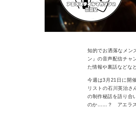
知的でお洒落なメン
ン』の音声配信チャ
た情報や裏話などなど
今週は
3
月
21
日に開
リストの石川英治さ
の制作秘話を語り合い
のか……？ アエラ