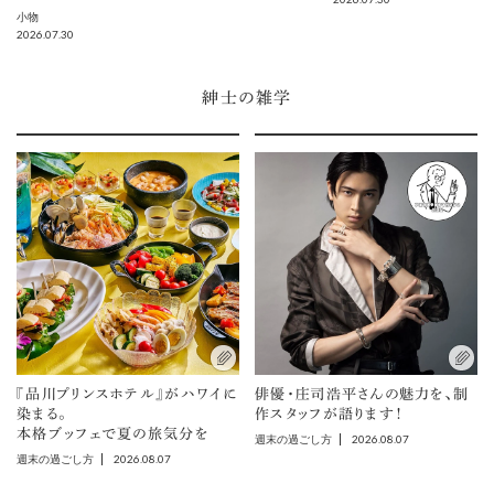
小物
2026.07.30
紳士の雑学
『品川プリンスホテル』がハワイに
俳優・庄司浩平さんの魅力を、制
染まる。
作スタッフが語ります！
本格ブッフェで夏の旅気分を
2026.08.07
週末の過ごし方
2026.08.07
週末の過ごし方