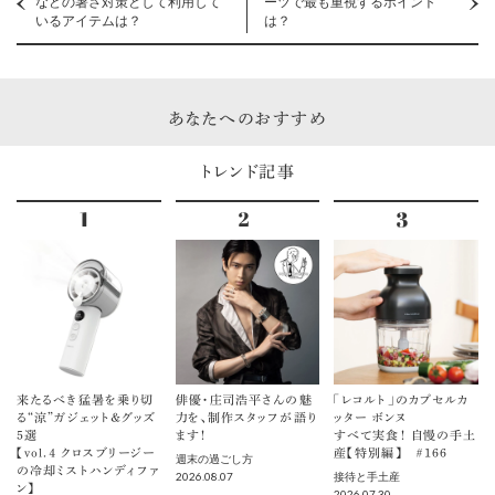
などの暑さ対策として利用して
ーツで最も重視するポイント
いるアイテムは？
は？
あなたへのおすすめ
トレンド記事
来たるべき猛暑を乗り切
俳優・庄司浩平さんの魅
「レコルト」のカプセルカ
る“涼”ガジェット＆グッズ
力を、制作スタッフが語り
ッター ボンヌ
5選
ます！
すべて実食！ 自慢の手土
【vol.４ クロスブリージー
産【特別編】 ＃166
週末の過ごし方
の冷却ミストハンディファ
2026.08.07
接待と手土産
ン】
2026.07.30