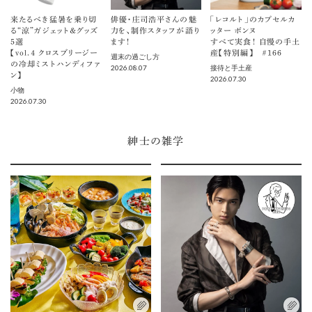
来たるべき猛暑を乗り切
俳優・庄司浩平さんの魅
「レコルト」のカプセルカ
る“涼”ガジェット＆グッズ
力を、制作スタッフが語り
ッター ボンヌ
5選
ます！
すべて実食！ 自慢の手土
【vol.４ クロスブリージー
産【特別編】 ＃166
週末の過ごし方
の冷却ミストハンディファ
2026.08.07
接待と手土産
ン】
2026.07.30
小物
2026.07.30
紳士の雑学