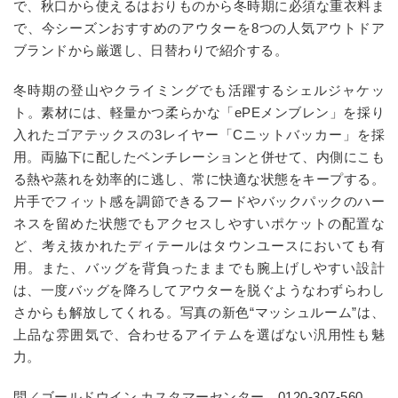
で、秋口から使えるはおりものから冬時期に必須な重衣料ま
で、今シーズンおすすめのアウターを8つの人気アウトドア
ブランドから厳選し、日替わりで紹介する。
冬時期の登山やクライミングでも活躍するシェルジャケッ
ト。素材には、軽量かつ柔らかな「ePEメンブレン」を採り
入れたゴアテックスの3レイヤー「Cニットバッカー」を採
用。両脇下に配したベンチレーションと併せて、内側にこも
る熱や蒸れを効率的に逃し、常に快適な状態をキープする。
片手でフィット感を調節できるフードやバックパックのハー
ネスを留めた状態でもアクセスしやすいポケットの配置な
ど、考え抜かれたディテールはタウンユースにおいても有
用。また、バッグを背負ったままでも腕上げしやすい設計
は、一度バッグを降ろしてアウターを脱ぐようなわずらわし
さからも解放してくれる。写真の新色“マッシュルーム”は、
上品な雰囲気で、合わせるアイテムを選ばない汎用性も魅
力。
問／ゴールドウイン カスタマーセンター
0120-307-560