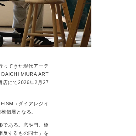
行ってきた現代アーテ
HI MIURA ART
店にて2026年2月27
HEISM（ダイアレジイ
規模個展となる。
形である。窓や門、橋
相反するもの同士」を