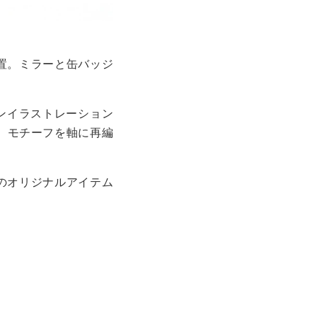
設置。ミラーと缶バッジ
ンイラストレーション
構築。モチーフを軸に再編
定のオリジナルアイテム