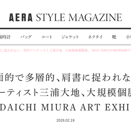
腕時計
バッグ
コート
ジャケット
ネクタイ
靴
小
われない、現代アーティスト三浦大地、大規模個展開催。“Arch” DAICHI MIURA ART EX
面的で多層的、肩書に捉われな
ーティスト三浦大地、大規模個
 DAICHI MIURA ART EXH
2026.02.19