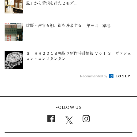
風」から着想を得た２モデ...
俳優・岸谷五朗、街を呼吸する。 第三回 築地
ＳＩＨＨ２０１８先取り新作時計情報 Ｖｏｌ.３ ヴァシュ
ロン・コンスタンタン
Recommended by
FOLLOW US