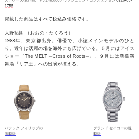
ス、ケース径37㎜。￥5,148,000／ヴァシュロン・コンスタンタン
0120-63-
1755
掲載した商品はすべて税込み価格です。
大野拓朗 （おおの・たくろう）
1988年、東京都出身。俳優で、小誌メインモデルのひと
り。近年は活躍の場を海外にも広げている。５月にはアイス
ショー『The MELT ─Cross of Roots─』、９月には新橋演
舞場『リア王』への出演が控える。
パテック フィリップの
グランド セイコーの腕
腕時計
時計