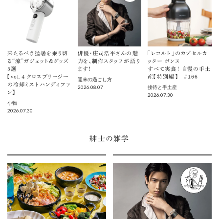
来たるべき猛暑を乗り切
俳優・庄司浩平さんの魅
「レコルト」のカプセルカ
る“涼”ガジェット＆グッズ
力を、制作スタッフが語り
ッター ボンヌ
5選
ます！
すべて実食！ 自慢の手土
【vol.４ クロスブリージー
産【特別編】 ＃166
週末の過ごし方
の冷却ミストハンディファ
2026.08.07
接待と手土産
ン】
2026.07.30
小物
2026.07.30
紳士の雑学