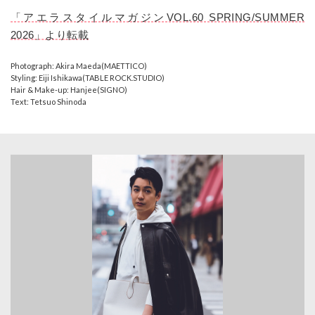
「アエラスタイルマガジンVOL.60 SPRING/SUMMER
2026」より転載
Photograph: Akira Maeda(MAETTICO)
Styling: Eiji Ishikawa(TABLE ROCK.STUDIO)
Hair & Make-up: Hanjee(SIGNO)
Text: Tetsuo Shinoda