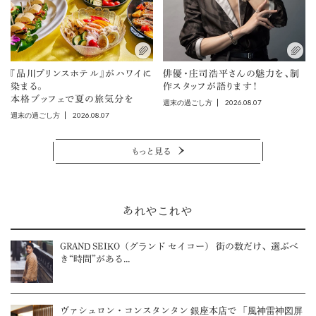
『品川プリンスホテル』がハワイに
俳優・庄司浩平さんの魅力を、制
染まる。
作スタッフが語ります！
本格ブッフェで夏の旅気分を
2026.08.07
週末の過ごし方
2026.08.07
週末の過ごし方
もっと見る
あれやこれや
GRAND SEIKO（グランド セイコー） 街の数だけ、選ぶべ
き“時間”がある...
ヴァシュロン・コンスタンタン 銀座本店で 「風神雷神図屏