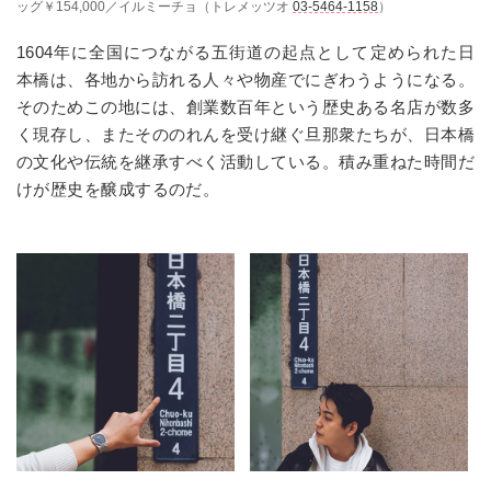
ッグ￥154,000／イルミーチョ（トレメッツオ
03-5464-1158
）
1604年に全国につながる五街道の起点として定められた日
本橋は、各地から訪れる人々や物産でにぎわうようになる。
そのためこの地には、創業数百年という歴史ある名店が数多
く現存し、またそののれんを受け継ぐ旦那衆たちが、日本橋
の文化や伝統を継承すべく活動している。積み重ねた時間だ
けが歴史を醸成するのだ。