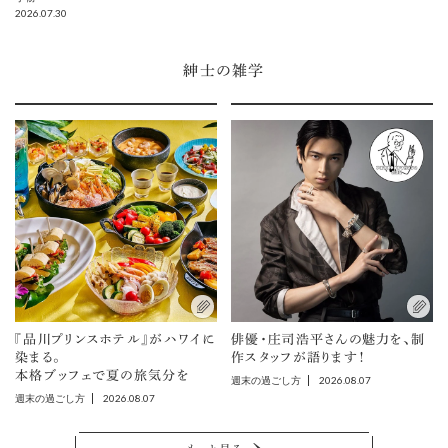
2026.07.30
紳士の雑学
『品川プリンスホテル』がハワイに
俳優・庄司浩平さんの魅力を、制
染まる。
作スタッフが語ります！
本格ブッフェで夏の旅気分を
2026.08.07
週末の過ごし方
2026.08.07
週末の過ごし方