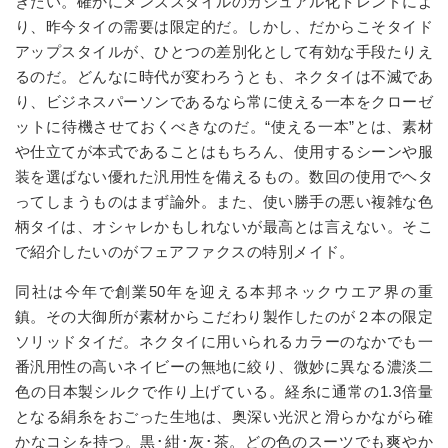
きたい。確かにメンズスタイルのカジュアル化トレンドによ
り、昨今タイの需要は限定的だ。しかし、だからこそタイド
アップスタイルが、ひとつの差別化として有効な手段たりえ
るのだ。どんなに時代が変わろうとも、ネクタイは不滅であ
り、ビジネスパーソンであるなら常に使える一本をクローゼ
ットに待機させておくべきなのだ。
“
使える一本
”
とは、素材
や仕立てが本式であることはもちろん、使用するシーンや服
装を選ばない優れた汎用性を備えるもの。数回の使用でヘタ
ってしまうものはまず論外。また、使い勝手の悪い複雑な色
柄タイは、オシャレかもしれないが最高とは言えない。そこ
で紹介したいのがフェアファクスの特別メイド。
同社は今年で創業
50
年を迎える本邦ネックウエア界の重
鎮。その大御所が素材からこだわり製作したのが２本の限定
ソリッドタイだ。ネクタイに用いられるカラーのなかでも一
番汎用性の高いネイビーの無地に絞り、微妙に異なる濃淡二
色の日本製シルクで作り上げている。経糸に通常の
1.3
倍量
となる絹糸をおごった生地は、奥深い光沢と滑らかながら確
かなコシを持つ。黒･紺･灰･茶。どの色のスーツでも爽やか