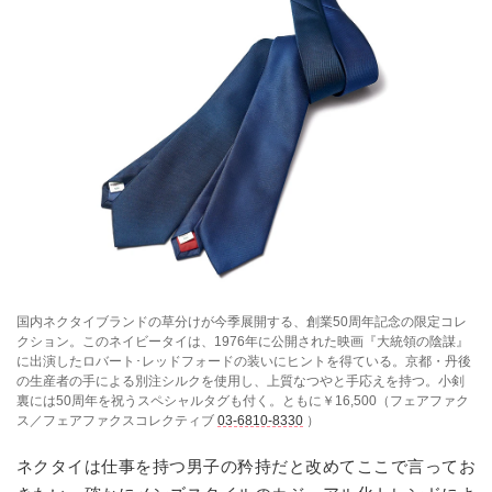
国内ネクタイブランドの草分けが今季展開する、創業50周年記念の限定コレ
クション。このネイビータイは、1976年に公開された映画『大統領の陰謀』
に出演したロバート･レッドフォードの装いにヒントを得ている。京都・丹後
の生産者の手による別注シルクを使用し、上質なつやと手応えを持つ。小剣
裏には50周年を祝うスペシャルタグも付く。ともに￥16,500（フェアファク
ス／フェアファクスコレクティブ
03-6810-8330
）
ネクタイは仕事を持つ男子の矜持だと改めてここで言ってお