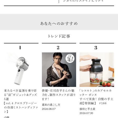
クタイのサステイナビリティ
あなたへのおすすめ
トレンド記事
来たるべき猛暑を乗り切
俳優・庄司浩平さんの魅
「レコルト」のカプセルカ
る“涼”ガジェット＆グッズ
力を、制作スタッフが語り
ッター ボンヌ
5選
ます！
すべて実食！ 自慢の手土
【vol.４ クロスブリージー
産【特別編】 ＃166
週末の過ごし方
の冷却ミストハンディファ
2026.08.07
接待と手土産
ン】
2026.07.30
小物