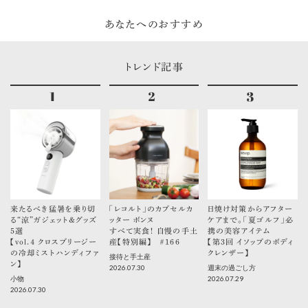
あなたへのおすすめ
トレンド記事
来たるべき猛暑を乗り切
「レコルト」のカプセルカ
日焼け対策からアフター
る“涼”ガジェット＆グッズ
ッター ボンヌ
ケアまで。「夏ゴルフ」必
5選
すべて実食！ 自慢の手土
携の美容アイテム
【vol.４ クロスブリージー
産【特別編】 ＃166
【第3回 イソップのボディ
の冷却ミストハンディファ
クレンザー】
接待と手土産
ン】
2026.07.30
週末の過ごし方
2026.07.29
小物
2026.07.30