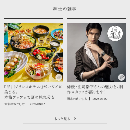
紳士の雑学
『品川プリンスホテル』がハワイに
俳優・庄司浩平さんの魅力を、制
染まる。
作スタッフが語ります！
本格ブッフェで夏の旅気分を
2026.08.07
週末の過ごし方
2026.08.07
週末の過ごし方
もっと見る