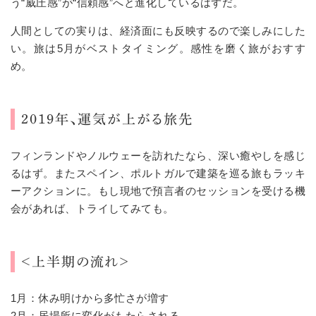
う“威圧感”が“信頼感”へと進化しているはずだ。
人間としての実りは、経済面にも反映するので楽しみにした
い。旅は5月がベストタイミング。感性を磨く旅がおすす
め。
2019年、運気が上がる旅先
フィンランドやノルウェーを訪れたなら、深い癒やしを感じ
るはず。またスペイン、ポルトガルで建築を巡る旅もラッキ
ーアクションに。もし現地で預言者のセッションを受ける機
会があれば、トライしてみても。
＜上半期の流れ＞
1月：休み明けから多忙さが増す
2月：居場所に変化がもたらされる