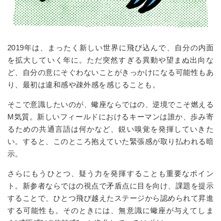
2019年は、まったく新しい世界に飛び込んで、自分の内面
を拡大していく年に。ただ突然すぎる異動や望まぬ出向な
ど、自分の意にそぐわないことがきっかけになる可能性もあ
り、最初は違和感や疎外感を感じることも。
そこで意識したいのが、蠍座ならではの、逆境でこそ燃える
M気質。新しいフィールドにおけるキーマンは誰か、歩み寄
るための共通言語は何かなど、鋭い嗅覚を発揮していきた
い。すると、このところ抱えていた緊張感が取り払われる暗
示。
さらにもうひとつ、疑う力を発揮することも重要なポイン
ト。新参者ならではの視点で矛盾点に目を向け、課題を提示
することで、ひとつ飛び越えたステージから認められて昇進
する可能性も。そのときには、無意識に蠍座が与えてしま