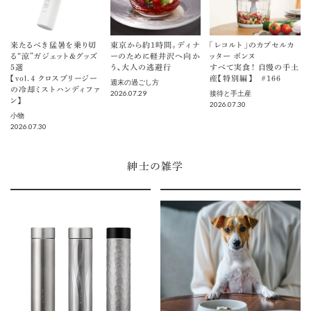
来たるべき猛暑を乗り切
東京から約1時間。ディナ
「レコルト」のカプセルカ
る“涼”ガジェット＆グッズ
ーのために軽井沢へ向か
ッター ボンヌ
5選
う、大人の逃避行
すべて実食！ 自慢の手土
【vol.４ クロスブリージー
産【特別編】 ＃166
週末の過ごし方
の冷却ミストハンディファ
2026.07.29
接待と手土産
ン】
2026.07.30
小物
2026.07.30
紳士の雑学