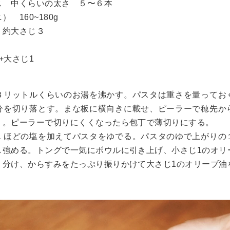
ス 中くらいの太さ ５〜６本
 160~180g
 約大さじ３
+大さじ1
３リットルくらいのお湯を沸かす。パスタは重さを量ってお
分を切り落とす。まな板に横向きに載せ、ピーラーで穂先か
く。ピーラーで切りにくくなったら包丁で薄切りにする。
１ほどの塩を加えてパスタをゆでる。パスタのゆで上がりの
し強める。トングで一気にボウルに引き上げ、小さじ1のオリ
り分け、からすみをたっぷり振りかけて大さじ1のオリーブ油