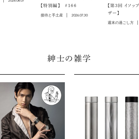
2026.08.07
【特別編】 ＃166
【第3回 イソッ
ザー】
接待と手土産
2026.07.30
週末の過ごし方
紳士の雑学