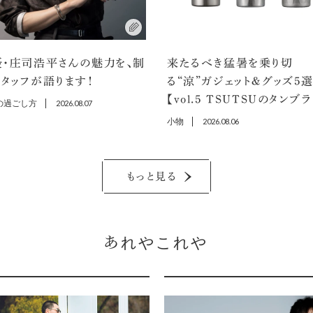
優・庄司浩平さんの魅力を、制
来たるべき猛暑を乗り切
タッフが語ります！
る“涼”ガジェット＆グッズ5
【vol.5 TSUTSUのタンブ
の過ごし方
2026.08.07
小物
2026.08.06
もっと見る
あれやこれや