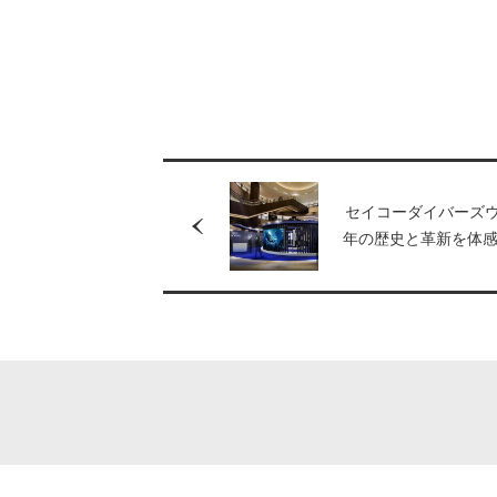
セイコーダイバーズウ
年の歴史と革新を体
イベント「Seiko Diver’
~60年の軌跡~」を開