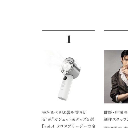
来たるべき猛暑を乗り切
俳優・庄司浩
る“涼”ガジェット＆グッズ5選
制作スタッフ
【vol.４ クロスブリージーの冷