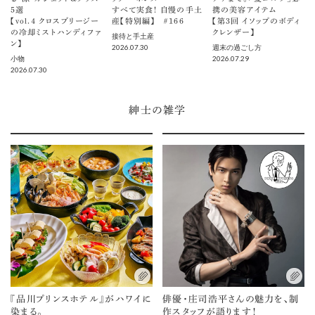
5選
すべて実食！ 自慢の手土
携の美容アイテム
【vol.４ クロスブリージー
産【特別編】 ＃166
【第3回 イソップのボディ
の冷却ミストハンディファ
クレンザー】
接待と手土産
ン】
2026.07.30
週末の過ごし方
2026.07.29
小物
2026.07.30
紳士の雑学
『品川プリンスホテル』がハワイに
俳優・庄司浩平さんの魅力を、制
染まる。
作スタッフが語ります！