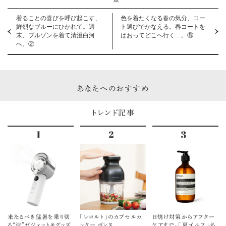
着ることの喜びを呼び起こす、
色を着たくなる春の気分、コー
鮮烈なブルーにひかれて。週
ト選びでかなえる。春コートを
末、ブルゾンを着て清澄白河
はおってどこへ行く…。⑧
へ。②
あなたへのおすすめ
トレンド記事
来たるべき猛暑を乗り切
「レコルト」のカプセルカ
日焼け対策からアフター
る“涼”ガジェット＆グッズ
ッター ボンヌ
ケアまで。「夏ゴルフ」必