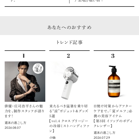
あなたへのおすすめ
トレンド記事
俳優・庄司浩平さんの魅
来たるべき猛暑を乗り切
日焼け対策からアフター
力を、制作スタッフが語り
る“涼”ガジェット＆グッズ
ケアまで。「夏ゴルフ」必
ます！
5選
携の美容アイテム
【vol.４ クロスブリージー
【第3回 イソップのボディ
週末の過ごし方
の冷却ミストハンディファ
クレンザー】
2026.08.07
ン】
週末の過ごし方
2026.07.29
小物