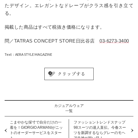
たデザイン。エレガントなドレープがクラス感を引き立て
る。
掲載した商品はすべて税抜き価格になります。
問／TATRAS CONCEPT STORE日比谷店
03-6273-3400
Text：AERA STYLE MAGAZINE
カジュアルウェア
一覧
こまやかな採寸で自分だけの一
ファッショントレンドスナップ
着を！GIORGIO ARMANIがニッ
98スーツの達人直伝。今春スー
トのオーダーサービスをスター
ツを新調するならグレーのモヘ
ト。
ア生地が狙い目！