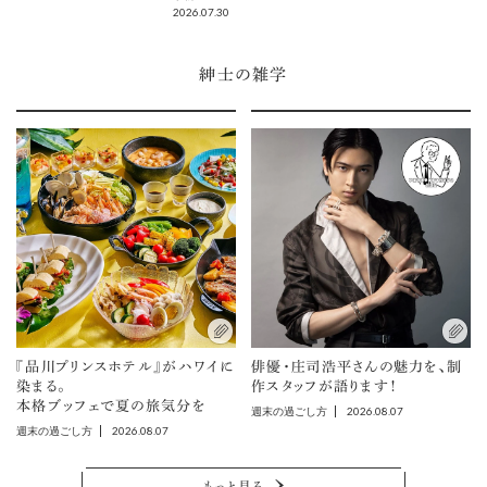
2026.07.30
紳士の雑学
『品川プリンスホテル』がハワイに
俳優・庄司浩平さんの魅力を、制
染まる。
作スタッフが語ります！
本格ブッフェで夏の旅気分を
2026.08.07
週末の過ごし方
2026.08.07
週末の過ごし方
もっと見る