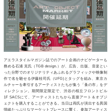
アエラスタイルマガジン誌でのアート企画のナビゲーターも
務める石浦 克氏（
TGB design.
）が、広告、出版、音楽とい
った分野でのオリジナリティあふれるグラフィックや映像制
作で名を馳せる伊藤桂司氏（
UFG)
とタッグを組み、東京カ
ルチャーを牽引するアーティストたちが集う「蚤の市」をデ
ィレクション。期間限定限定で、渋谷の桜丘フロントビル
1F SACS
にて、アーティストたちから直接アート＆オブジ
ェクトを購入することができる。当日は両氏が演出する異国
情緒たっぷりなマーケットプレースに響く、参加アーティス