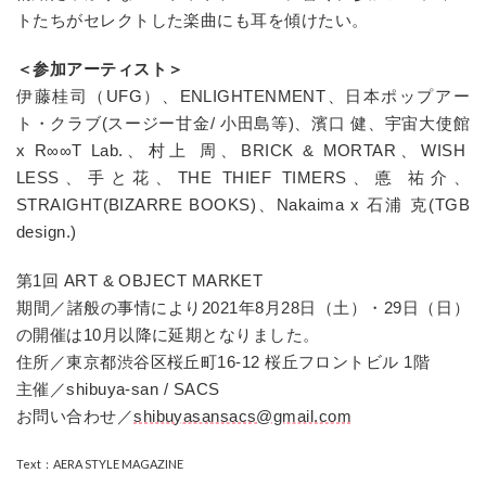
トたちがセレクトした楽曲にも耳を傾けたい。
＜参加アーティスト＞
伊藤桂司（
UFG
）、
ENLIGHTENMENT
、日本ポップアー
ト・クラブ
(
スージー甘金
/
小田島等
)
、濱口 健、宇宙大使館
x R
∞∞
T Lab.
、村上 周、
BRICK & MORTAR
、
WISH
LESS
、手と花、
THE THIEF TIMERS
、悳 祐介、
STRAIGHT(BIZARRE BOOKS)
、
Nakaima x
石浦 克
(TGB
design.)
第1回 ART & OBJECT MARKET
期間／諸般の事情により2021年8月28日（土）・29日（日）
の開催は10月以降に延期となりました。
住所／東京都渋谷区桜丘町16-12 桜丘フロントビル 1階
主催／shibuya-san / SACS
お問い合わせ／
shibuyasansacs@gmail.com
Text：AERA STYLE MAGAZINE