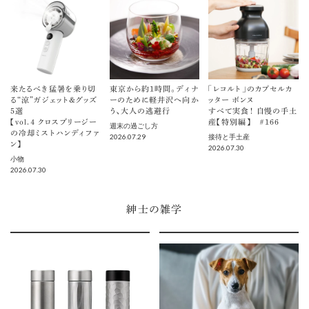
来たるべき猛暑を乗り切
東京から約1時間。ディナ
「レコルト」のカプセルカ
る“涼”ガジェット＆グッズ
ーのために軽井沢へ向か
ッター ボンヌ
5選
う、大人の逃避行
すべて実食！ 自慢の手土
【vol.４ クロスブリージー
産【特別編】 ＃166
週末の過ごし方
の冷却ミストハンディファ
2026.07.29
接待と手土産
ン】
2026.07.30
小物
2026.07.30
紳士の雑学