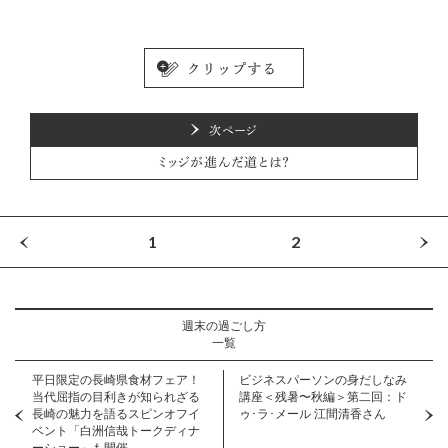
次ページ
ミッジが進んだ道とは？
1
2
週末の過ごし方
一覧
平日限定の長崎県食材フェア！
ビジネスパーソンの身だしなみ
当代屈指の目利きが知られざる
講座＜残暑〜秋編＞第二回：ド
長崎の魅力を語るスピンオフイ
ゥ･ラ･メール 江間清香さん
ベント「白洲信哉トークディナ