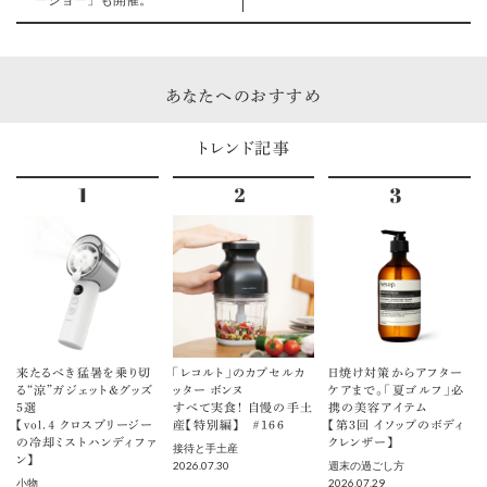
ーショー」も開催。
あなたへのおすすめ
トレンド記事
来たるべき猛暑を乗り切
「レコルト」のカプセルカ
日焼け対策からアフター
る“涼”ガジェット＆グッズ
ッター ボンヌ
ケアまで。「夏ゴルフ」必
5選
すべて実食！ 自慢の手土
携の美容アイテム
【vol.４ クロスブリージー
産【特別編】 ＃166
【第3回 イソップのボディ
の冷却ミストハンディファ
クレンザー】
接待と手土産
ン】
2026.07.30
週末の過ごし方
2026.07.29
小物