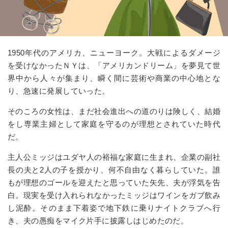
1950年代のアメリカ、ニューヨーク。大戦によるダメージ
を受けなかったＮＹは、「アメリカンドリーム」を夢見て世
界中から人々が集まり、瞬く間に芸術や商業の中心地とな
り、急速に発展していった。
そのころの女性は、まだ社会進出への道のりは険しく、結婚
をし専業主婦として家庭を守るのが理想とされていた時代
だ。
主人公ミッジはユダヤ人の裕福な家庭に生まれ、企業の副社
長の夫と2人の子を授かり、何不自由なく暮らしていた。誰
もが理想のゴールを迎えたと思っていた矢先、夫が浮気を告
白。現実を受け入れられなかったミッジはワインをガブ飲み
し泥酔。そのまま下着姿で地下鉄に乗りナイトクラブへ行
き、夫の愚痴をマイク片手に披露しはじめたのだ。