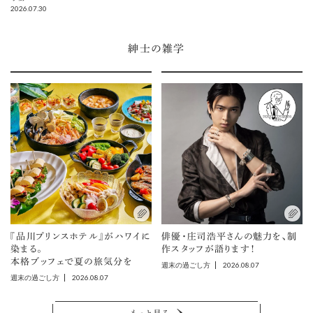
2026.07.30
紳士の雑学
『品川プリンスホテル』がハワイに
俳優・庄司浩平さんの魅力を、制
染まる。
作スタッフが語ります！
本格ブッフェで夏の旅気分を
2026.08.07
週末の過ごし方
2026.08.07
週末の過ごし方
もっと見る