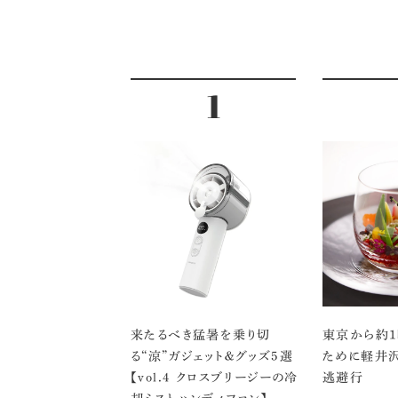
来たるべき猛暑を乗り切
東京から約1
る“涼”ガジェット＆グッズ5選
ために軽井
【vol.４ クロスブリージーの冷
逃避行