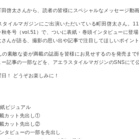
町田啓太さんから、読者の皆様にスペシャルなメッセージ動
スタイルマガジンにご出演いただいている町田啓太さん。11
秋冬号（vol.51）で、ついに表紙・巻頭インタビューに登
太さんが語る、撮影の思い出や記事で注目してほしいポイン
んの素敵な姿が満載の誌面を皆様にお見せするのを発売まで
ュー記事の一部などを、アエラスタイルマガジンのSNSにて
日！ どうぞお楽しみに！
表紙ビジュアル
掲載カット先出し①
掲載カット先出し②
インタビューの一部を先出し