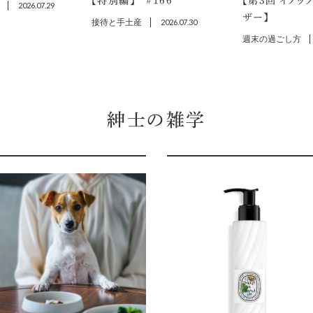
【特別編】 ＃166
【第3回 イソッ
2026.07.29
ザー】
接待と手土産
2026.07.30
週末の過ごし方
紳士の雑学