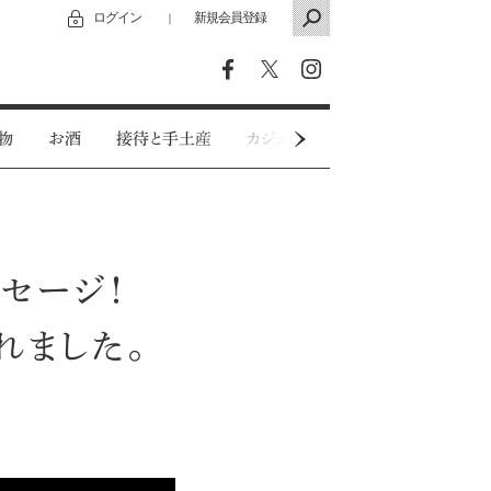
ログイン
新規会員登録
｜
物
お酒
接待と手土産
カジュアルウェア
特別インタビ
セージ！
れました。