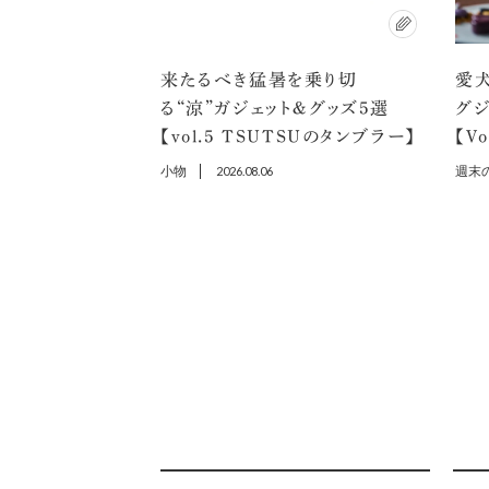
来たるべき猛暑を乗り切
愛犬
る“涼”ガジェット＆グッズ5選
グ
【vol.5 TSUTSUのタンブラー】
【V
小物
2026.08.06
週末