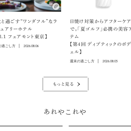
と過ごす“ワンダフル”なラ
日焼け対策からアフターケ
ジュアリーホテル
で。「夏ゴルフ」必携の美容
ol.1 フェアモント東京】
テム
【第4回 ディプティックのボ
の過ごし方
2026.08.06
ェル】
週末の過ごし方
2026.08.05
もっと見る
あれやこれや