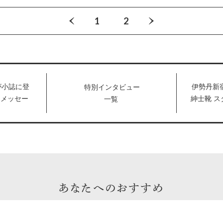
1
2
が小誌に登
伊勢丹新
特別インタビュー
にメッセー
紳士靴 ス
一覧
！！
んこの人
品
あなたへのおすすめ