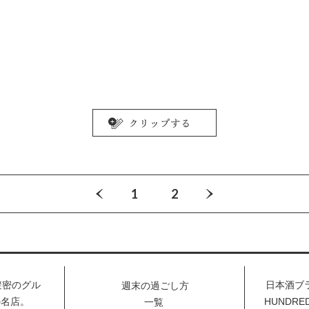
1
2
避密のグル
日本酒ブラ
週末の過ごし方
の名店。
HUNDR
一覧