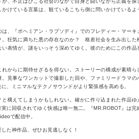
トが、不正はびこる社会のなかで自身と闘いながら正義を探
しかけている言葉は、観ているこちら側に問いかけているよ
のは、『ボヘミアン・ラプソディ』でのフレディー・マーキ
ク。狂気に満ちた悪の存在なのか？ 格差社会を生み出した
ない表情が、謎をいっそう深めてゆく。彼のためにこの作品
これからに期待せざるを得ない。ストーリーの構成が素晴ら
群。見事なワンカットで撮影した回や、ファミリードラマの
美に、ミニマルなテクノサウンドがより緊張感を高める。
？と構えてしまうかもしれない。確かに作り込まれた作品ゆ
実に回収されてゆく快感は唯一無二。『MR.ROBOT』は完
 Videoで配信中。
覆した神作品、ぜひお見逃しなく！