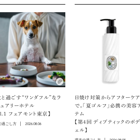
と過ごす“ワンダフル”なラ
日焼け対策からアフターケ
ジュアリーホテル
で。「夏ゴルフ」必携の美容
ol.1 フェアモント東京】
テム
【第4回 ディプティックのボ
の過ごし方
2026.08.06
ェル】
2026.08.05