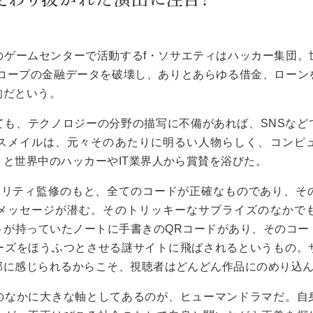
のゲームセンターで活動するf・ソサエティはハッカー集団。
Eコープの金融データを破壊し、ありとあらゆる借金、ローン
的だという。
ても、テクノロジーの分野の描写に不備があれば、SNSなど
スメイルは、元々そのあたりに明るい人物らしく、コンピ
と世界中のハッカーやIT業界人から賞賛を浴びた。
キュリティ監修のもと、全てのコードが正確なものであり、そ
メッセージが潜む。そのトリッキーなサプライズのなかで
トが持っていたノートに手書きのQRコードがあり、そのコー
ーズをほうふつとさせる謎サイトに飛ばされるというもの。
部に感じられるからこそ、視聴者はどんどん作品にのめり込
のなかに大きな軸としてあるのが、ヒューマンドラマだ。自