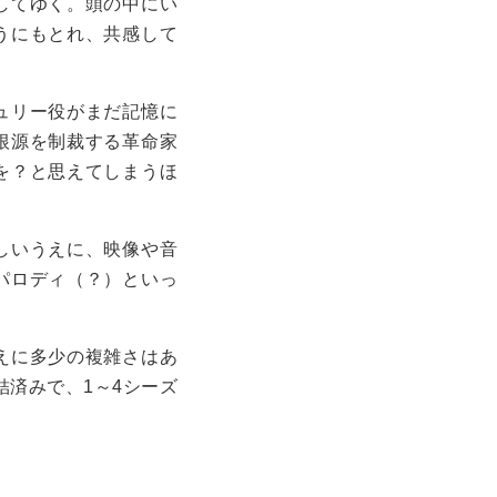
してゆく。頭の中にい
うにもとれ、共感して
ュリー役がまだ記憶に
根源を制裁する革命家
を？と思えてしまうほ
しいうえに、映像や音
パロディ（？）といっ
えに多少の複雑さはあ
結済みで、1～4シーズ