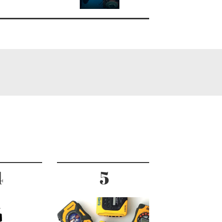
日本酒 「深星 |
I」が新発売！