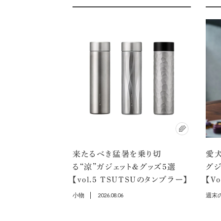
来たるべき猛暑を乗り切
愛犬
る“涼”ガジェット＆グッズ5選
グ
【vol.5 TSUTSUのタンブラー】
【V
小物
2026.08.06
週末