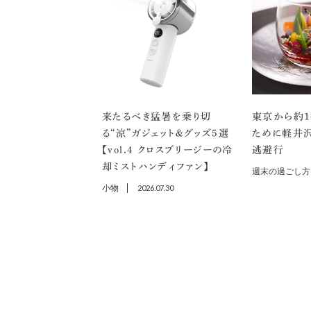
来たるべき猛暑を乗り切
東京から約1
る“涼”ガジェット＆グッズ5選
ために軽井
【vol.４ クロスブリージーの冷
逃避行
却ミストハンディファン】
週末の過ごし方
小物
2026.07.30