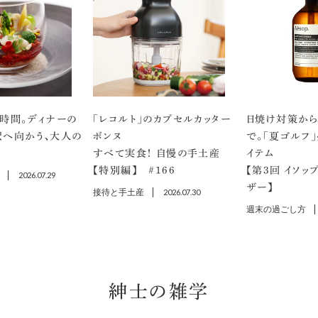
時間。ディナーの
「レコルト」のカプセルカッター
日焼け対策から
沢へ向かう、大人の
ボンヌ
で。「夏ゴルフ
すべて実食！ 自慢の手土産
イテム
【特別編】 ＃166
【第3回 イソッ
2026.07.29
ザー】
接待と手土産
2026.07.30
週末の過ごし方
紳士の雑学