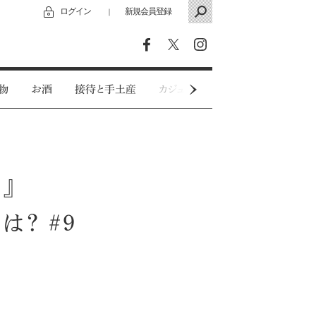
ログイン
新規会員登録
｜
物
お酒
接待と手土産
カジュアルウェア
特別インタビ
』
？ #9