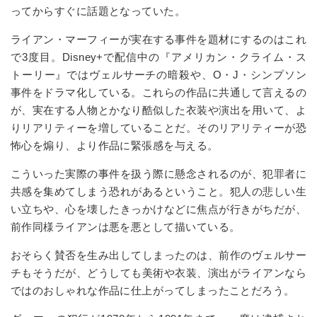
ってからすぐに話題となっていた。
ライアン・マーフィーが実在する事件を題材にするのはこれ
で3度目。Disney+で配信中の『アメリカン・クライム・ス
トーリー』ではヴェルサーチの暗殺や、O・J・シンプソン
事件をドラマ化している。これらの作品に共通して言えるの
が、実在する人物とかなり酷似した衣装や演出を用いて、よ
りリアリティーを増していることだ。そのリアリティーが恐
怖心を煽り、より作品に緊張感を与える。
こういった実際の事件を扱う際に懸念されるのが、犯罪者に
共感を集めてしまう恐れがあるということ。犯人の悲しい生
い立ちや、心を壊したきっかけなどに焦点が行きがちだが、
前作同様ライアンは悪を悪として描いている。
おそらく賛否を生み出してしまったのは、前作のヴェルサー
チもそうだが、どうしても美術や衣装、演出がライアンなら
ではのおしゃれな作品に仕上がってしまったことだろう。