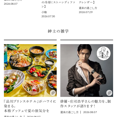
の冷却ミストハンディファ
クレンザー】
2026.08.07
ン】
週末の過ごし方
2026.07.29
小物
2026.07.30
紳士の雑学
『品川プリンスホテル』がハワイに
俳優・庄司浩平さんの魅力を、制
染まる。
作スタッフが語ります！
本格ブッフェで夏の旅気分を
2026.08.07
週末の過ごし方
2026.08.07
週末の過ごし方