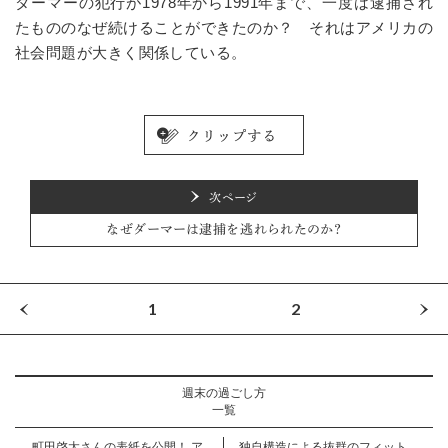
ダーマーの犯行が1978年から1991年まで、一度は逮捕され
たもののなぜ続けることができたのか？ それはアメリカの
社会問題が大きく関係している。
次ページ
なぜダーマーは逮捕を逃れられたのか？
1
2
週末の過ごし方
一覧
町田啓太さんの表紙を公開！ ア
独自構造による抜群のフィット