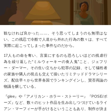
観なければ良かった……、そう思ってしまうのも無理はな
い。この残忍で冷酷で人道から外れた行為の数々は、すべて
実際に起こってしまった事件なのだから。
17人もの命を奪い、言葉にするのも恐ろしいほどの残虐行
為を繰り返した“ミルウォーキーの食人鬼”こと、ジェフリ
ー・ダーマー。その生い立ちから犯罪の記録、そして犠牲者
の家族や隣人の視点も交えて描いたリミテッドドラマシリー
ズ。配信早々から世界各国でランキングインし、賛否両論の
物議を醸している。
『glee』や『アメリカン・ホラー・ストーリー』『POSE/ポ
ーズ』など、数々のヒット作品を生み出しつづけているライ
アン・マーフィーが手がけるということもあり、制作が決ま