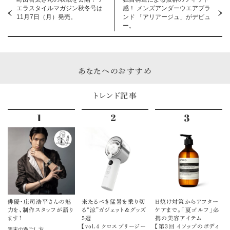
エラスタイルマガジン秋冬号は
感！ メンズアンダーウエアブラ
11月7日（月）発売。
ンド 「アリアージュ」がデビュ
ー。
あなたへのおすすめ
トレンド記事
俳優・庄司浩平さんの魅
来たるべき猛暑を乗り切
日焼け対策からアフター
力を、制作スタッフが語り
る“涼”ガジェット＆グッズ
ケアまで。「夏ゴルフ」必
ます！
5選
携の美容アイテム
【vol.４ クロスブリージー
【第3回 イソップのボディ
週末の過ごし方