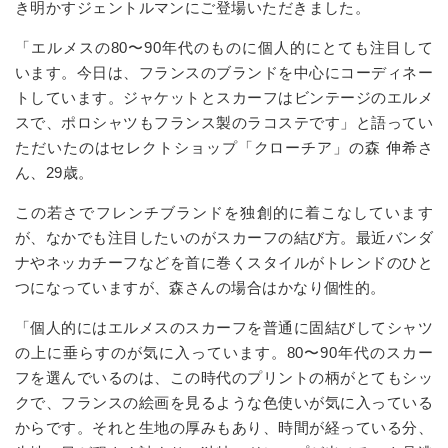
き明かすジェントルマンにご登場いただきました。
「エルメスの80〜90年代のものに個人的にとても注目して
います。今日は、フランスのブランドを中心にコーディネー
トしています。ジャケットとスカーフはビンテージのエルメ
スで、ポロシャツもフランス製のラコステです」と語ってい
ただいたのはセレクトショップ「クローチア」の森 伸希さ
ん、29歳。
この若さでフレンチブランドを独創的に着こなしています
が、なかでも注目したいのがスカーフの結び方。最近バンダ
ナやネッカチーフなどを首に巻くスタイルがトレンドのひと
つになっていますが、森さんの場合はかなり個性的。
「個人的にはエルメスのスカーフを普通に固結びしてシャツ
の上に垂らすのが気に入っています。80〜90年代のスカー
フを選んでいるのは、この時代のプリントの柄がとてもシッ
クで、フランスの絵画を見るような色使いが気に入っている
からです。それと生地の厚みもあり、時間が経っている分、