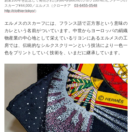
創業100年を記念して発売された約86×約86cmのシルク100%のビンテージの
スカーフ¥44,000／エルメス（クローチア
03-6455-0548
http://clothier.tokyo/
）
エルメスのスカーフには、フランス語で正方形という意味の
カレという名前がついています。中世からヨーロッパの絹織
物産業の中心地として栄えているリヨンにあるエルメスの工
房では、伝統的なシルクスクリーンという技法により一色一
色をプリントしていく技術を、いまだに継承しています。