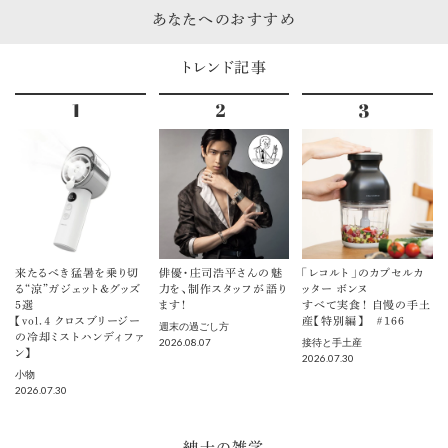
あなたへのおすすめ
トレンド記事
来たるべき猛暑を乗り切
俳優・庄司浩平さんの魅
「レコルト」のカプセルカ
る“涼”ガジェット＆グッズ
力を、制作スタッフが語り
ッター ボンヌ
5選
ます！
すべて実食！ 自慢の手土
【vol.４ クロスブリージー
産【特別編】 ＃166
週末の過ごし方
の冷却ミストハンディファ
2026.08.07
接待と手土産
ン】
2026.07.30
小物
2026.07.30
紳士の雑学