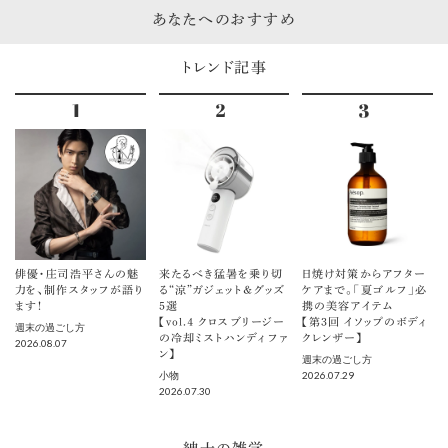
あなたへのおすすめ
トレンド記事
俳優・庄司浩平さんの魅
来たるべき猛暑を乗り切
日焼け対策からアフター
力を、制作スタッフが語り
る“涼”ガジェット＆グッズ
ケアまで。「夏ゴルフ」必
ます！
5選
携の美容アイテム
【vol.４ クロスブリージー
【第3回 イソップのボディ
週末の過ごし方
の冷却ミストハンディファ
クレンザー】
2026.08.07
ン】
週末の過ごし方
2026.07.29
小物
2026.07.30