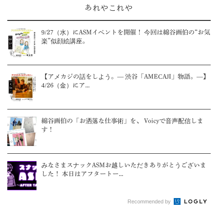
あれやこれや
9/27（水）にASMイベントを開催！ 今回は綿谷画伯の“お気
楽”似顔絵講座。
【アメカジの話をしよう。― 渋谷「AMECAJI」物語。―】
4/26（金）にア...
綿谷画伯の「お洒落な仕事術」を、 Voicyで音声配信しま
す！
みなさまスナックASMお越しいただきありがとうございま
した！ 本日はアフタートー...
Recommended by