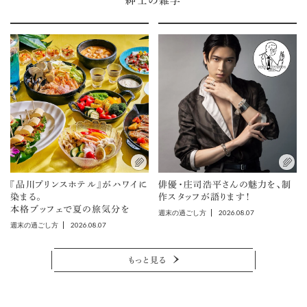
紳士の雑学
『品川プリンスホテル』がハワイに
俳優・庄司浩平さんの魅力を、制
染まる。
作スタッフが語ります！
本格ブッフェで夏の旅気分を
2026.08.07
週末の過ごし方
2026.08.07
週末の過ごし方
もっと見る