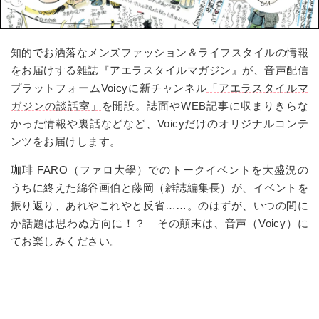
知的でお洒落なメンズファッション＆ライフスタイルの情報
をお届けする雑誌『アエラスタイルマガジン』が、音声配信
プラットフォーム
Voicy
に新チャンネル
「アエラスタイルマ
ガジンの談話室」
を開設。誌面や
WEB
記事に収まりきらな
かった情報や裏話などなど、
Voicy
だけのオリジナルコンテ
ンツをお届けします。
珈琲
FARO
（ファロ大學）でのトークイベントを大盛況の
うちに終えた綿谷画伯と藤岡（雑誌編集長）が、イベントを
振り返り、あれやこれやと反省……。のはずが、いつの間に
か話題は思わぬ方向に！？ その顛末は、音声（
Voicy
）に
てお楽しみください。