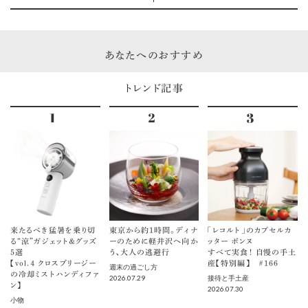
あなたへのおすすめ
トレンド記事
来たるべき猛暑を乗り切
東京から約1時間。ディナ
「レコルト」のカプセルカ
る“涼”ガジェット＆グッズ
ーのために軽井沢へ向か
ッター ボンヌ
5選
う、大人の逃避行
すべて実食！ 自慢の手土
【vol.４ クロスブリージー
産【特別編】 ＃166
週末の過ごし方
の冷却ミストハンディファ
2026.07.29
接待と手土産
ン】
2026.07.30
小物