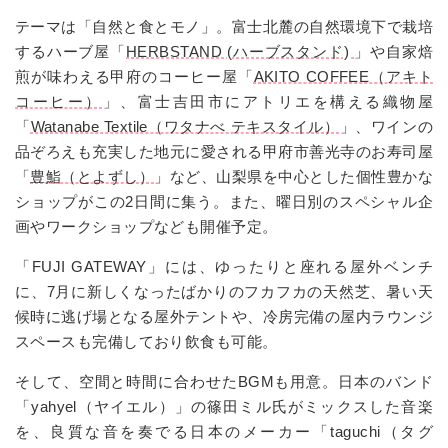
テーマは「自然と食とモノ」。富士北麓の自然環境下で栽培
するハーブ屋「
HERBSTAND (ハーブスタンド)
」や自家焙
煎が味わえる甲府のコーヒー屋「
AKITO COFFEE（アキト
コーヒー）
」、富士吉田市にアトリエを構える織物屋
「
Watanabe Textile（ワタナべ テキスタイル）
」、ワインの
品ぞろえも充実した地元に愛される甲府市善光寺のお寿司屋
「
豊鮨（とよずし）
」など、山梨県を中心とした個性豊かな
ショップがこの2日間に集う。また、曜日別のスペシャル企
画やワークショップなども開催予定。
「FUJI GATEWAY」には、ゆったりと座れる屋外ベンチ
に、7月に新しくなったばかりのフカフカの天然芝、暑い天
候時に逃げ場となる屋外テントや、冷房完備の屋内ラウンジ
スペースも完備しており飲食も可能。
そして、空間と時間に合わせたBGMも用意。日本のバンド
「yahyel（ヤイエル）」の篠田ミル氏がミックスした音楽
を、良質な音を奏でる日本のメーカー「taguchi（タグ