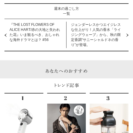
週末の過ごし方
一覧
『THE LOST FLOWERS OF
ジェンダーレスかつエイジレス
ALICE HART/赤の大地と失われ
な仕上がり！人気の香水「ライ
た花』いま観るべき、おしゃれ
ジングウェーブ」から、秋の限
な海外ドラマとは？ #56
定香調“サニーシャルドネの香
り”が登場。
あなたへのおすすめ
トレンド記事