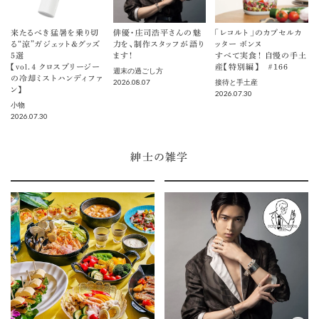
来たるべき猛暑を乗り切
俳優・庄司浩平さんの魅
「レコルト」のカプセルカ
る“涼”ガジェット＆グッズ
力を、制作スタッフが語り
ッター ボンヌ
5選
ます！
すべて実食！ 自慢の手土
【vol.４ クロスブリージー
産【特別編】 ＃166
週末の過ごし方
の冷却ミストハンディファ
2026.08.07
接待と手土産
ン】
2026.07.30
小物
2026.07.30
紳士の雑学