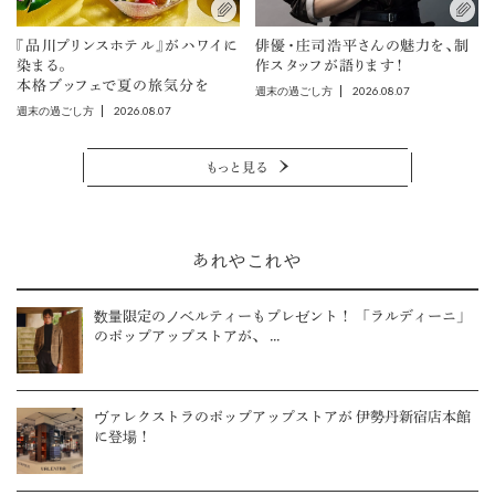
『品川プリンスホテル』がハワイに
俳優・庄司浩平さんの魅力を、制
染まる。
作スタッフが語ります！
本格ブッフェで夏の旅気分を
2026.08.07
週末の過ごし方
2026.08.07
週末の過ごし方
もっと見る
あれやこれや
数量限定のノベルティーもプレゼント！ 「ラルディーニ」
のポップアップストアが、 ...
ヴァレクストラのポップアップストアが 伊勢丹新宿店本館
に登場！