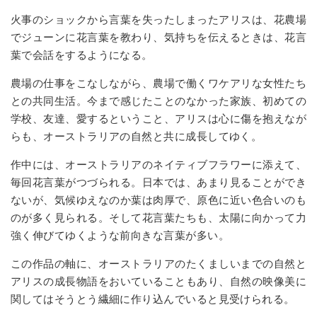
火事のショックから言葉を失ったしまったアリスは、花農場
でジューンに花言葉を教わり、気持ちを伝えるときは、花言
葉で会話をするようになる。
農場の仕事をこなしながら、農場で働くワケアリな女性たち
との共同生活。今まで感じたことのなかった家族、初めての
学校、友達、愛するということ、アリスは心に傷を抱えなが
らも、オーストラリアの自然と共に成長してゆく。
作中には、オーストラリアのネイティブフラワーに添えて、
毎回花言葉がつづられる。日本では、あまり見ることができ
ないが、気候ゆえなのか葉は肉厚で、原色に近い色合いのも
のが多く見られる。そして花言葉たちも、太陽に向かって力
強く伸びてゆくような前向きな言葉が多い。
この作品の軸に、オーストラリアのたくましいまでの自然と
アリスの成長物語をおいていることもあり、自然の映像美に
関してはそうとう繊細に作り込んでいると見受けられる。