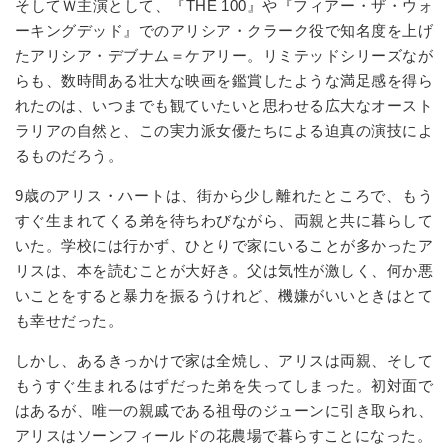
そしてＷ主演として、『THE 100』や『フィアー・ザ・ウォ
ーキングデッド』でのアリシア・クラーク役で知名度を上げ
たアリシア・デブナム＝ケアリー。リミテッドシリーズなが
らも、数時間ある壮大な映画を鑑賞したような満足感を得ら
れたのは、いつまでも観ていたいと思わせる広大なオースト
ラリアの自然と、この実力派女優たちによる迫真の演技によ
るものだろう。
9歳のアリス・ハートは、街から少し離れたところで、もう
すぐ生まれてくる弟を待ちわびながら、両親と共に暮らして
いた。学校には行かず、ひとりで家にいることが多かったア
リスは、本を読むことが大好き。父は気性が激しく、何か悪
いことをすると暴力を振るうけれど、機嫌がいいときはとて
も幸せだった。
しかし、あるきっかけで家は全焼し、アリスは両親、そして
もうすぐ生まれるはずだった弟を失ってしまった。初対面で
はあるが、唯一の親戚である祖母のジューンに引き取られ、
アリスはソーンフィールドの花農場で暮らすことになった。