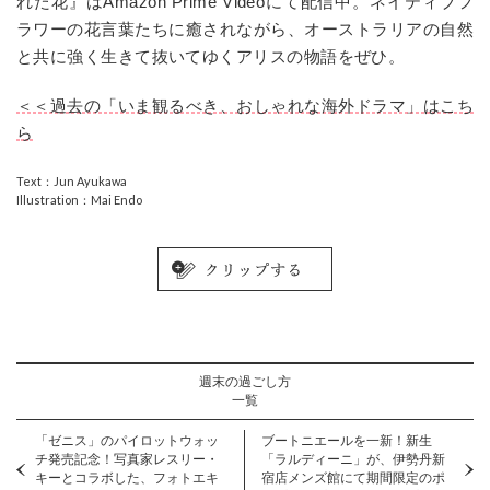
れた花』はAmazon Prime Videoにて配信中。ネイティブフ
ラワーの花言葉たちに癒されながら、オーストラリアの自然
と共に強く生きて抜いてゆくアリスの物語をぜひ。
＜＜過去の「いま観るべき、おしゃれな海外ドラマ」はこち
ら
Text：Jun Ayukawa
Illustration：Mai Endo
週末の過ごし方
一覧
「ゼニス」のパイロットウォッ
ブートニエールを一新！新生
チ発売記念！写真家レスリー・
「ラルディーニ」が、伊勢丹新
キーとコラボした、フォトエキ
宿店メンズ館にて期間限定のポ