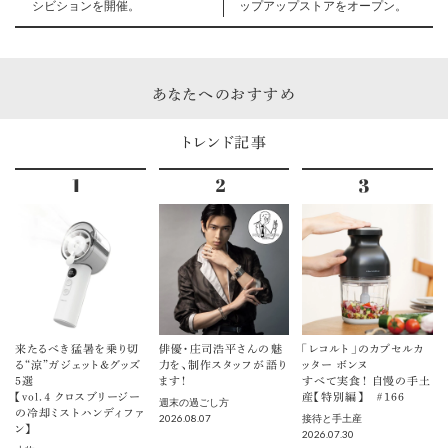
シビションを開催。
ップアップストアをオープン。
あなたへのおすすめ
トレンド記事
来たるべき猛暑を乗り切
俳優・庄司浩平さんの魅
「レコルト」のカプセルカ
る“涼”ガジェット＆グッズ
力を、制作スタッフが語り
ッター ボンヌ
5選
ます！
すべて実食！ 自慢の手土
【vol.４ クロスブリージー
産【特別編】 ＃166
週末の過ごし方
の冷却ミストハンディファ
2026.08.07
接待と手土産
ン】
2026.07.30