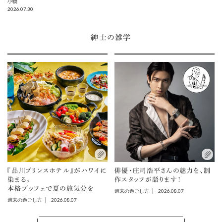
小物
2026.07.30
紳士の雑学
『品川プリンスホテル』がハワイに
俳優・庄司浩平さんの魅力を、制
染まる。
作スタッフが語ります！
本格ブッフェで夏の旅気分を
2026.08.07
週末の過ごし方
2026.08.07
週末の過ごし方