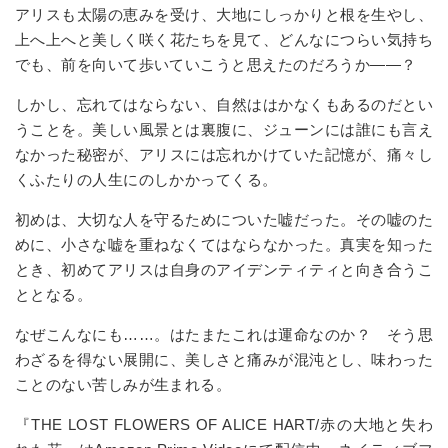
アリスも太陽の恵みを受け、大地にしっかりと根を生やし、
上へ上へと美しく咲く花たちを見て、どんなにつらい気持ち
でも、前を向いて歩いていこうと思えたのだろうか――？
しかし、忘れてはならない、自然ははかなくもあるのだとい
うことを。美しい風景とは裏腹に、ジューンには誰にも言え
なかった秘密が、アリスには忘れかけていた記憶が、痛々し
くふたりの人生にのしかかってくる。
初めは、大切な人を守るためについた嘘だった。その嘘のた
めに、小さな嘘を重ねなくてはならなかった。真実を知った
とき、初めてアリスは自身のアイデンティティと向き合うこ
ととなる。
なぜこんなにも……。はたまたこれは運命なのか？ そう思
わざるを得ない展開に、美しさと痛みが混沌とし、味わった
ことのない苦しみが生まれる。
『THE LOST FLOWERS OF ALICE HART/赤の大地と失わ