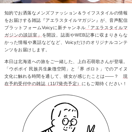
知的でお洒落なメンズファッション＆ライフスタイルの情報
をお届けする雑誌『アエラスタイルマガジン』が、音声配信
プラットフォーム
Voicy
に新チャンネル
「アエラスタイルマ
ガジンの談話室」
を開設。誌面や
WEB
記事に収まりきらな
かった情報や裏話などなど、
Voicy
だけのオリジナルコンテ
ンツをお届けします。
本日は北海道への旅をご一緒した、上白石萌歌さんが登場。
「ウポポイ 民族共生象徴空間」と「界 ポロト」でのアイヌ
文化に触れる時間を通して、彼女が感じたことは――？
現
在予約受付中の雑誌（
11/7
発売予定）
にもご期待ください！