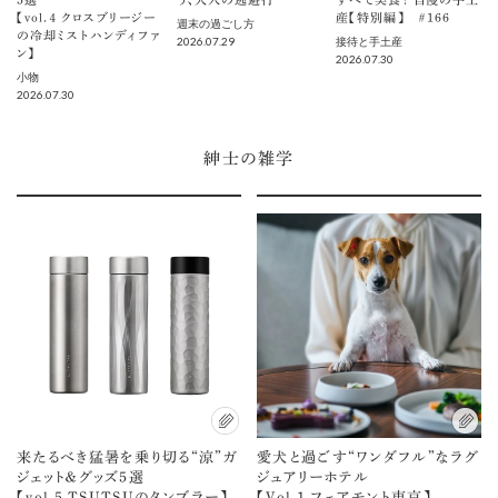
【vol.４ クロスブリージー
産【特別編】 ＃166
週末の過ごし方
の冷却ミストハンディファ
2026.07.29
接待と手土産
ン】
2026.07.30
小物
2026.07.30
紳士の雑学
来たるべき猛暑を乗り切る“涼”ガ
愛犬と過ごす“ワンダフル”なラグ
ジェット＆グッズ5選
ジュアリーホテル
【vol.5 TSUTSUのタンブラー】
【Vol.1 フェアモント東京】