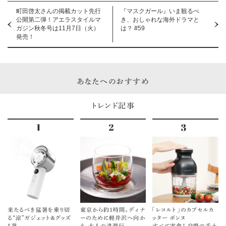
町田啓太さんの掲載カット先行
『マスクガール』いま観るべ
公開第二弾！アエラスタイルマ
き、おしゃれな海外ドラマと
ガジン秋冬号は11月7日（火）
は？ #59
発売！
あなたへのおすすめ
トレンド記事
来たるべき猛暑を乗り切
東京から約1時間。ディナ
「レコルト」のカプセルカ
る“涼”ガジェット＆グッズ
ーのために軽井沢へ向か
ッター ボンヌ
5選
う、大人の逃避行
すべて実食！ 自慢の手土