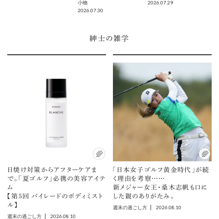
2026.07.29
小物
2026.07.30
紳士の雑学
日焼け対策からアフターケアま
「日本女子ゴルフ黄金時代」が続
で。「夏ゴルフ」必携の美容アイテ
く理由を考察……
ム
新メジャー女王・桑木志帆も口に
【第5回 バイレードのボディミスト
した親のありがたみ。
ル】
2026.08.10
週末の過ごし方
2026.08.10
週末の過ごし方