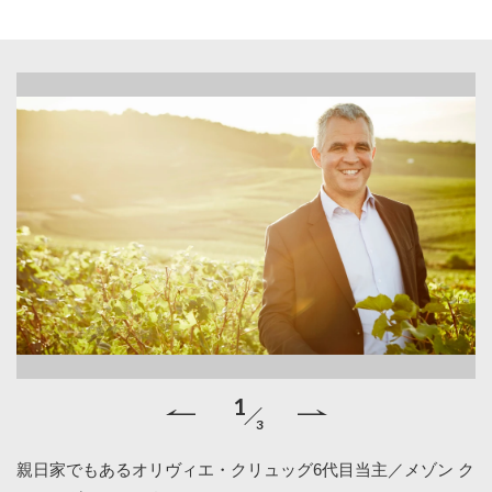
1
3
ブ
親日家でもあるオリヴィエ・クリュッグ6代目当主／メゾン ク
味