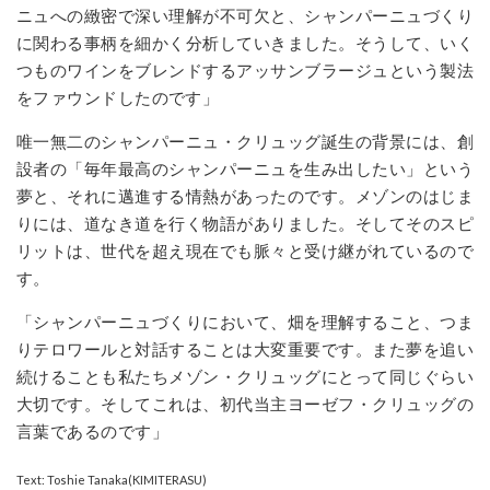
ニュへの緻密で深い理解が不可欠と、シャンパーニュづくり
に関わる事柄を細かく分析していきました。そうして、いく
つものワインをブレンドするアッサンブラージュという製法
をファウンドしたのです」
唯一無二のシャンパーニュ・クリュッグ誕生の背景には、創
設者の「毎年最高のシャンパーニュを生み出したい」という
夢と、それに邁進する情熱があったのです。メゾンのはじま
りには、道なき道を行く物語がありました。そしてそのスピ
リットは、世代を超え現在でも脈々と受け継がれているので
す。
「シャンパーニュづくりにおいて、畑を理解すること、つま
りテロワールと対話することは大変重要です。また夢を追い
続けることも私たちメゾン・クリュッグにとって同じぐらい
大切です。そしてこれは、初代当主ヨーゼフ・クリュッグの
言葉であるのです」
Text: Toshie Tanaka(KIMITERASU)