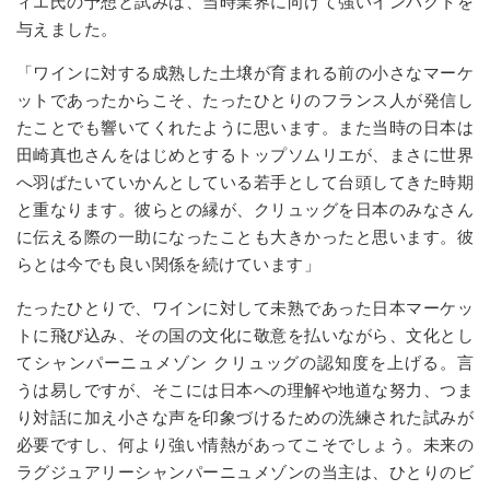
ィエ氏の予想と試みは、当時業界に向けて強いインパクトを
与えました。
「ワインに対する成熟した土壌が育まれる前の小さなマーケ
ットであったからこそ、たったひとりのフランス人が発信し
たことでも響いてくれたように思います。また当時の日本は
田崎真也さんをはじめとするトップソムリエが、まさに世界
へ羽ばたいていかんとしている若手として台頭してきた時期
と重なります。彼らとの縁が、クリュッグを日本のみなさん
に伝える際の一助になったことも大きかったと思います。彼
らとは今でも良い関係を続けています」
たったひとりで、ワインに対して未熟であった日本マーケッ
トに飛び込み、その国の文化に敬意を払いながら、文化とし
てシャンパーニュメゾン クリュッグの認知度を上げる。言
うは易しですが、そこには日本への理解や地道な努力、つま
り対話に加え小さな声を印象づけるための洗練された試みが
必要ですし、何より強い情熱があってこそでしょう。未来の
ラグジュアリーシャンパーニュメゾンの当主は、ひとりのビ