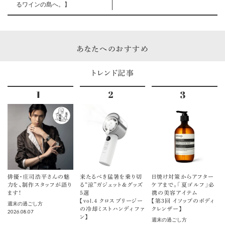
るワインの島へ。】
あなたへのおすすめ
トレンド記事
俳優・庄司浩平さんの魅
来たるべき猛暑を乗り切
日焼け対策からアフター
力を、制作スタッフが語り
る“涼”ガジェット＆グッズ
ケアまで。「夏ゴルフ」必
ます！
5選
携の美容アイテム
【vol.４ クロスブリージー
【第3回 イソップのボディ
週末の過ごし方
の冷却ミストハンディファ
クレンザー】
2026.08.07
ン】
週末の過ごし方