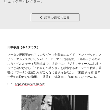
れ
リュッグディレクター。
ド
。
ン
ュ
記事の最初に戻る
う
田中敏惠（キミテラス）
ブータン現国王からアマンリゾーツ創業者のエイドリアン・ゼッカ、メ
ゾン・エルメスのジャン=ルイ・デュマ５代目当主、ベルルッティのオ
ルガ・ベルルッティ現当主まで、世界中のオリジナリティーあふれるト
ップと会いながら「これからの豊かさ」を模索するキミテラス代表。著
書に『ブータン王室はなぜこんなに愛されるのか』『未踏 あら輝 世界
一予約の取れない鮨屋』（共著）、編著書に『Kajitsu』などがある。
URL:
https://kkimiterasu.net/