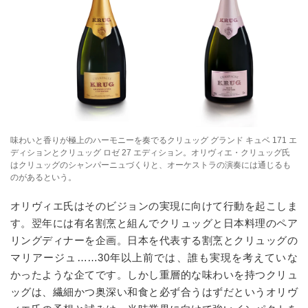
味わいと香りが極上のハーモニーを奏でるクリュッグ グランド キュベ 171 エ
ディションとクリュッグ ロゼ 27 エディション。オリヴィエ・クリュッグ氏
はクリュッグのシャンパーニュづくりと、オーケストラの演奏には通じるも
のがあるという。
オリヴィエ氏はそのビジョンの実現に向けて行動を起こしま
す。翌年には有名割烹と組んでクリュッグと日本料理のペア
リングディナーを企画。日本を代表する割烹とクリュッグの
マリアージュ……
30
年以上前では、誰も実現を考えていな
かったような企てです。しかし重層的な味わいを持つクリュ
ッグは、繊細かつ奥深い和食と必ず合うはずだというオリヴ