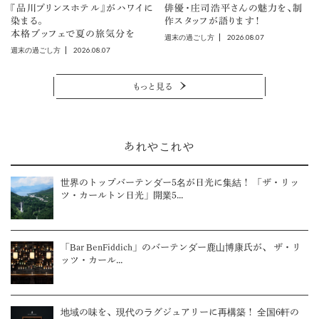
『品川プリンスホテル』がハワイに
俳優・庄司浩平さんの魅力を、制
染まる。
作スタッフが語ります！
本格ブッフェで夏の旅気分を
2026.08.07
週末の過ごし方
2026.08.07
週末の過ごし方
もっと見る
あれやこれや
世界のトップバーテンダー5名が日光に集結！ 「ザ・リッ
ツ・カールトン日光」開業5...
「Bar BenFiddich」のバーテンダー鹿山博康氏が、 ザ・リ
ッツ・カール...
地域の味を、現代のラグジュアリーに再構築！ 全国6軒の