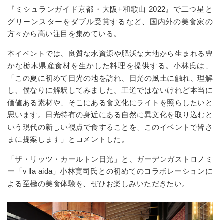
『ミシュランガイド京都・大阪+和歌山 2022』で二つ星と
グリーンスターをダブル受賞するなど、国内外の美食家の
方々から高い注目を集めている。
本イベントでは、良質な水資源や肥沃な大地から生まれる豊
かな栃木県産食材を生かした料理を提供する。小林氏は、
「この夏に初めて日光の地を訪れ、日光の風土に触れ、理解
し、僕なりに解釈してみました。王道ではないけれど本当に
価値ある素材や、そこにある食文化にライトを照らしたいと
思います。日光特有の身近にある自然に異文化を取り込むと
いう現代の新しい視点で食することを、このイベントで皆さ
まに提案します」とコメントした。
「ザ・リッツ・カールトン日光」と、ガーデンガストロノミ
ー「villa aida」小林寛司氏との初めてのコラボレーションに
よる至極の美食体験を、ぜひお楽しみいただきたい。