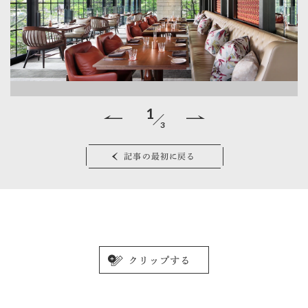
1
3
記事の最初に戻る
ア
州
ソ
ス
る
した
せ
1