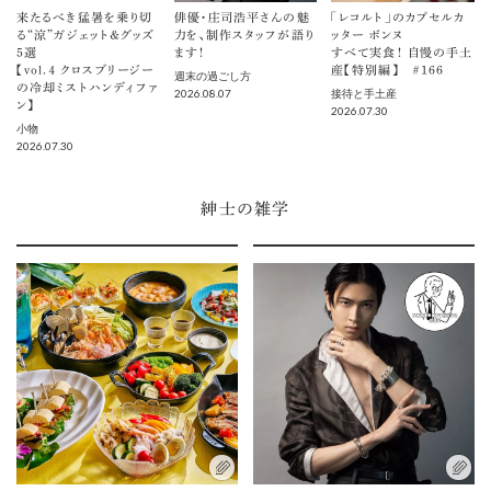
来たるべき猛暑を乗り切
俳優・庄司浩平さんの魅
「レコルト」のカプセルカ
る“涼”ガジェット＆グッズ
力を、制作スタッフが語り
ッター ボンヌ
5選
ます！
すべて実食！ 自慢の手土
【vol.４ クロスブリージー
産【特別編】 ＃166
週末の過ごし方
の冷却ミストハンディファ
2026.08.07
接待と手土産
ン】
2026.07.30
小物
2026.07.30
紳士の雑学