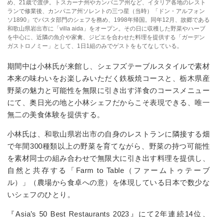
め、21歳で渡伊。トスカーナ州やカンパニア州など、イタリア各地のレスト
ランで修業後、カンパニア州ソレントの三つ星（当時）「ドン・アルフォン
ソ1890」でパスタ部門のシェフを務め、1998年帰国。同年12月、故郷である
和歌山県岩出市に「villa aida」をオープン。その日に収穫した野菜やハーブ
を中心に、近隣の魚介や家禽、ジビエを合わせた料理を提供する「ガーデン
ガストロノミー」として、1日1組のみでゲストをもてなしている。
期間中は小林氏が来館し、シェフズテーブルスタイルで素材
本来の味わいをお楽しみいただく鉄板焼コースと、栃木県産
野菜の魅力と可能性を無限に引き出す洋食のコースメニュー
にて、奥日光の地と小林シェフだからこそ表現できる、唯一
無二の美食体験を提供する。
小林氏は、和歌山県岩出市の自身のレストランに隣接する畑
で年間300種類以上の野菜を育てながら、野菜の持つ可能性
を素材同士の組み合わせで無限大に引き出す料理を提供し、
自然と共存する「Farm to Table（ファームトゥテーブ
ル）」（農場から食卓への意）を体現している日本で数少な
いシェフのひとり。
『Asia’s 50 Best Restaurants 2023』にて2年連続14位、