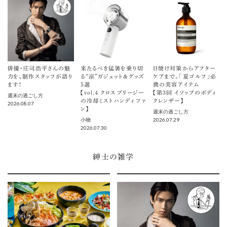
俳優・庄司浩平さんの魅
来たるべき猛暑を乗り切
日焼け対策からアフター
力を、制作スタッフが語り
る“涼”ガジェット＆グッズ
ケアまで。「夏ゴルフ」必
ます！
5選
携の美容アイテム
【vol.４ クロスブリージー
【第3回 イソップのボディ
週末の過ごし方
の冷却ミストハンディファ
クレンザー】
2026.08.07
ン】
週末の過ごし方
2026.07.29
小物
2026.07.30
紳士の雑学