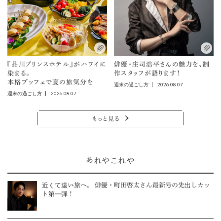
『品川プリンスホテル』がハワイに
俳優・庄司浩平さんの魅力を、制
染まる。
作スタッフが語ります！
本格ブッフェで夏の旅気分を
2026.08.07
週末の過ごし方
2026.08.07
週末の過ごし方
もっと見る
あれやこれや
近くて遠い旅へ。 俳優・町田啓太さん最新号の先出しカッ
ト第一弾！