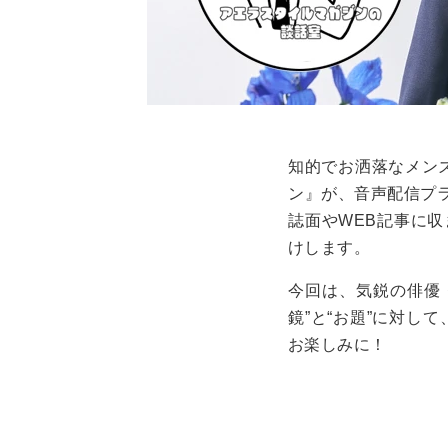
知的でお洒落なメン
ン』が、音声配信プ
誌面や
WEB
記事に収
けします。
今回は、気鋭の俳優
鏡”と“お題”に対
お楽しみに！