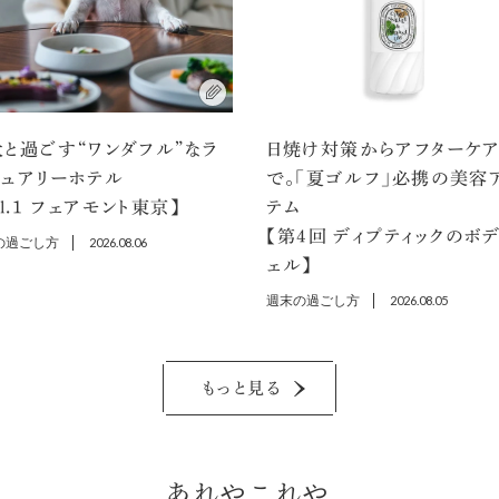
と過ごす“ワンダフル”なラ
日焼け対策からアフターケ
ジュアリーホテル
で。「夏ゴルフ」必携の美容
ol.1 フェアモント東京】
テム
【第4回 ディプティックのボ
の過ごし方
2026.08.06
ェル】
週末の過ごし方
2026.08.05
もっと見る
あれやこれや