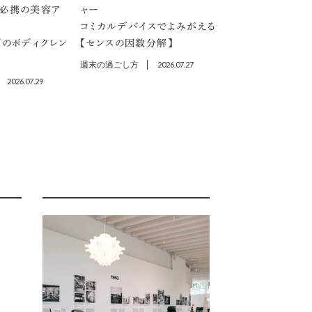
」必携の美容ア
ャー
コミカルデバイスでよみがえる
プのボディクレン
【センスの因数分解】
週末の過ごし方
2026.07.27
2026.07.29