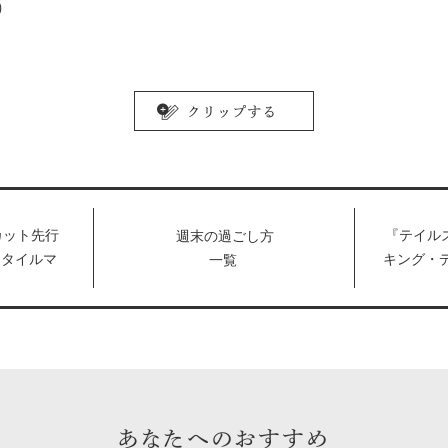
)
カット先行
『テイル
週末の過ごし方
スタイルマ
キング・
一覧
5日（月）
き、おし
は？ #67
あなたへのおすすめ