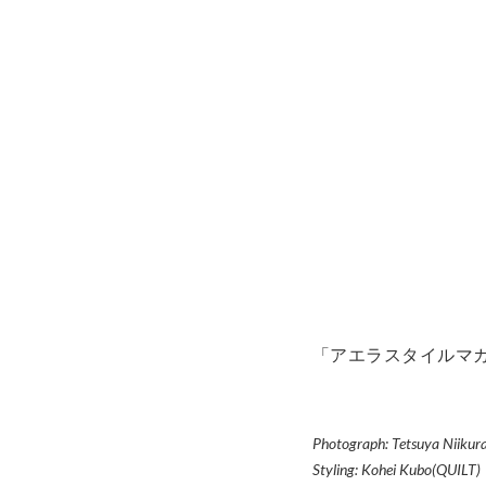
「アエラスタイルマ
Photograph: Tetsuya Niiku
Styling: Kohei Kubo(QUILT)