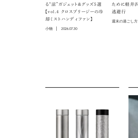
る“涼”ガジェット＆グッズ5選
ために軽井
【vol.４ クロスブリージーの冷
逃避行
却ミストハンディファン】
週末の過ごし方
小物
2026.07.30