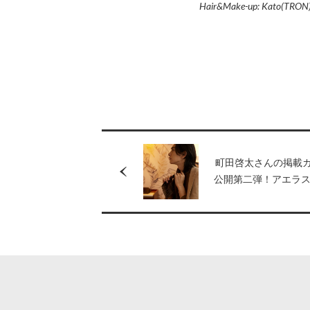
Hair&Make-up: Kato(TRON
町田啓太さんの掲載
公開第二弾！アエラ
ガジン春夏号は3月2
発売！