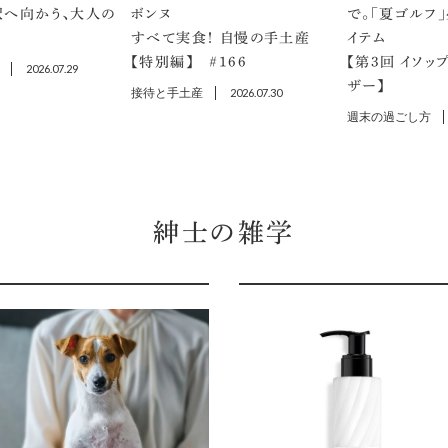
沢へ向かう、大人の
ボンヌ
で。「夏ゴルフ
すべて実食！ 自慢の手土産
イテム
【特別編】 ＃166
【第3回 イソッ
2026.07.29
ザー】
接待と手土産
2026.07.30
週末の過ごし方
紳士の雑学