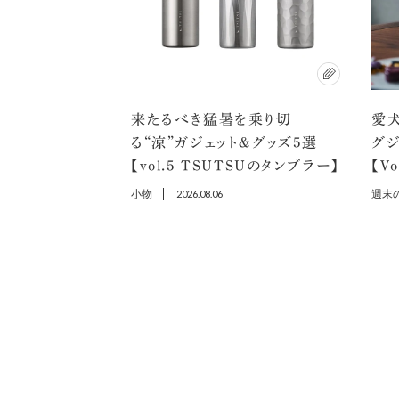
来たるべき猛暑を乗り切
愛犬
る“涼”ガジェット＆グッズ5選
グ
【vol.5 TSUTSUのタンブラー】
【V
小物
2026.08.06
週末