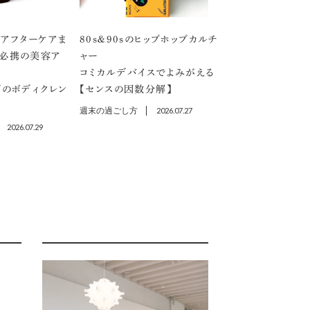
アフターケアま
80s＆90sのヒップホップカルチ
」必携の美容ア
ャー
コミカルデバイスでよみがえる
プのボディクレン
【センスの因数分解】
週末の過ごし方
2026.07.27
2026.07.29