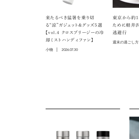
来たるべき猛暑を乗り切
東京から約1
る“涼”ガジェット＆グッズ5選
ために軽井
【vol.４ クロスブリージーの冷
逃避行
却ミストハンディファン】
週末の過ごし方
小物
2026.07.30