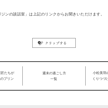
ガジンの談話室」は上記のリンクからお聞きいただけます。
巨匠たちが
小松美羽
週末の過ごし方
説のプリン
くりつづ
一覧
ー【センス
は？【前