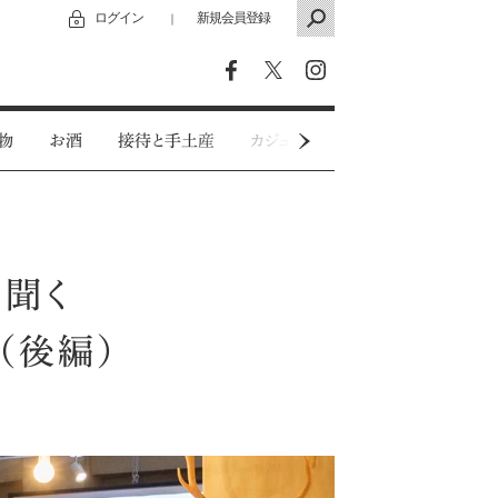
ログイン
新規会員登録
｜
物
お酒
接待と手土産
カジュアルウェア
特別インタビ
に聞く
（後編）