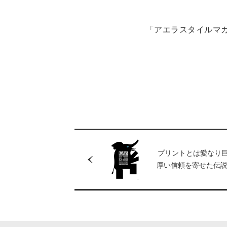
「アエラスタイルマ
プリントとは愛なり
厚い信頼を寄せた伝
ティングディレクタ
の因数分解】