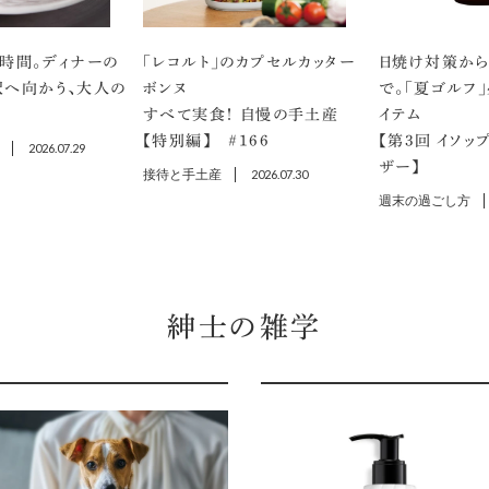
時間。ディナーの
「レコルト」のカプセルカッター
日焼け対策から
沢へ向かう、大人の
ボンヌ
で。「夏ゴルフ
すべて実食！ 自慢の手土産
イテム
【特別編】 ＃166
【第3回 イソッ
2026.07.29
ザー】
接待と手土産
2026.07.30
週末の過ごし方
紳士の雑学