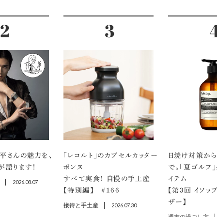
平さんの魅力を、
「レコルト」のカプセルカッター
日焼け対策から
が語ります！
ボンヌ
で。「夏ゴルフ
すべて実食！ 自慢の手土産
イテム
2026.08.07
【特別編】 ＃166
【第3回 イソッ
ザー】
接待と手土産
2026.07.30