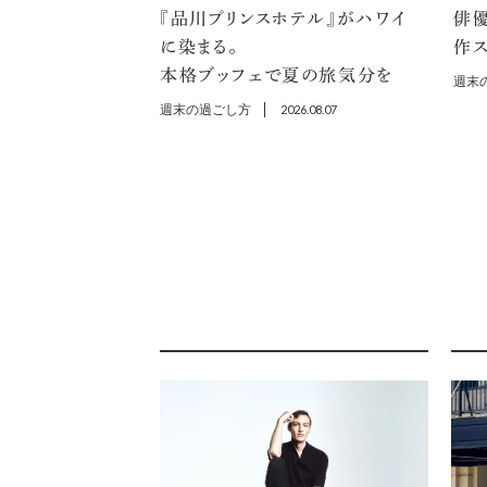
『品川プリンスホテル』がハワイ
俳
に染まる。
作ス
本格ブッフェで夏の旅気分を
週末
週末の過ごし方
2026.08.07