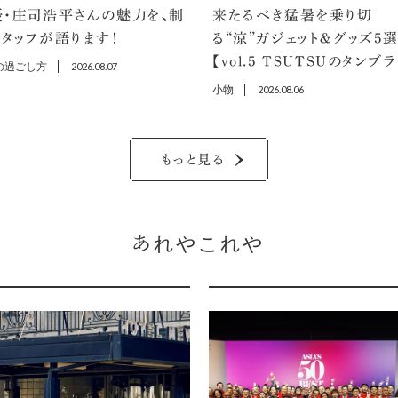
優・庄司浩平さんの魅力を、制
来たるべき猛暑を乗り切
タッフが語ります！
る“涼”ガジェット＆グッズ5
【vol.5 TSUTSUのタンブ
の過ごし方
2026.08.07
小物
2026.08.06
もっと見る
あれやこれや