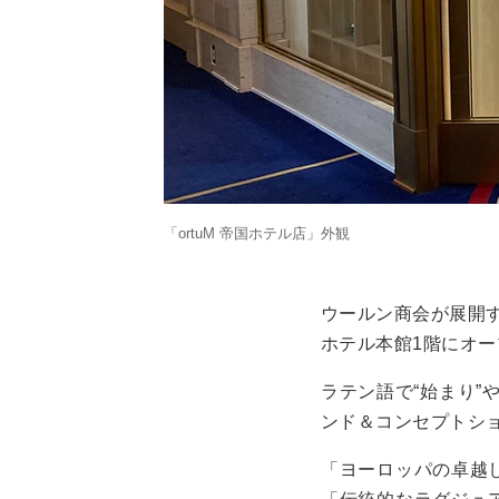
「ortuM 帝国ホテル店」外観
ウールン商会が展開す
ホテル本館1階にオ
ラテン語で“始まり”
ンド＆コンセプトシ
「ヨーロッパの卓越