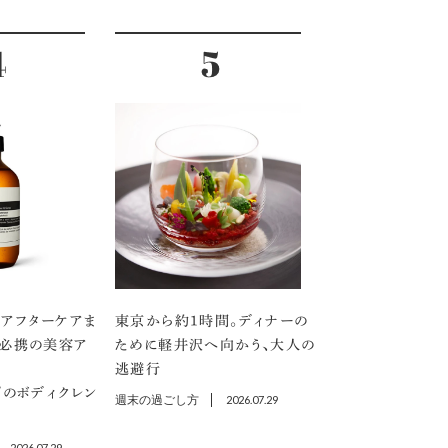
アフターケアま
東京から約1時間。ディナーの
」必携の美容ア
ために軽井沢へ向かう、大人の
逃避行
プのボディクレン
週末の過ごし方
2026.07.29
2026.07.29