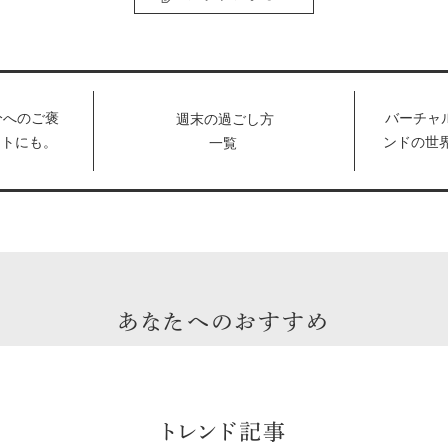
分へのご褒
バーチャ
週末の過ごし方
フトにも。
ンドの世
一覧
で買うべき
ンセプト
「FUJIT
ーアルオ
あなたへのおすすめ
トレンド記事