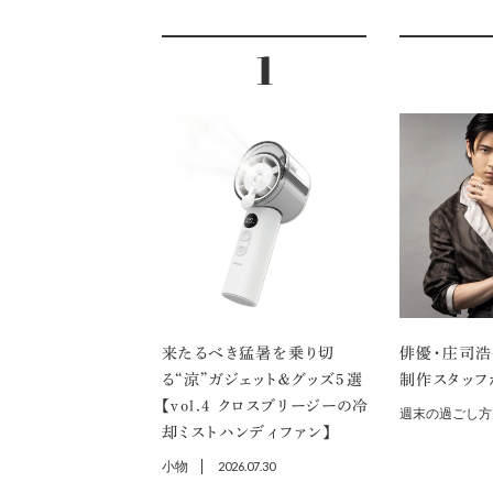
来たるべき猛暑を乗り切
俳優・庄司浩
る“涼”ガジェット＆グッズ5選
制作スタッフ
【vol.４ クロスブリージーの冷
週末の過ごし方
却ミストハンディファン】
小物
2026.07.30