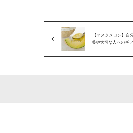
【マスクメロン】自
美や大切な人へのギ
日本橋 千疋屋総本店
フルーツの銘品5選。