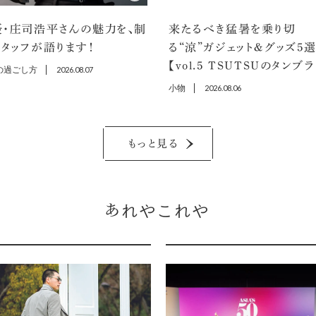
優・庄司浩平さんの魅力を、制
来たるべき猛暑を乗り切
タッフが語ります！
る“涼”ガジェット＆グッズ5
【vol.5 TSUTSUのタンブ
の過ごし方
2026.08.07
小物
2026.08.06
もっと見る
あれやこれや