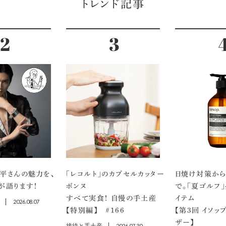
トレンド記事
平さんの魅力を、
「レコルト」のカプセルカッター
日焼け対策から
が語ります！
ボンヌ
で。「夏ゴルフ
すべて実食！ 自慢の手土産
イテム
2026.08.07
【特別編】 ＃166
【第3回 イソッ
ザー】
2026.07.30