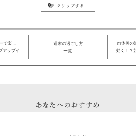
ーで楽し
肉体美の
週末の過ごし方
プアップイ
効く！？
一覧
「食中酒の
海青のビ
」企画は寿
売。
ション！
あなたへのおすすめ