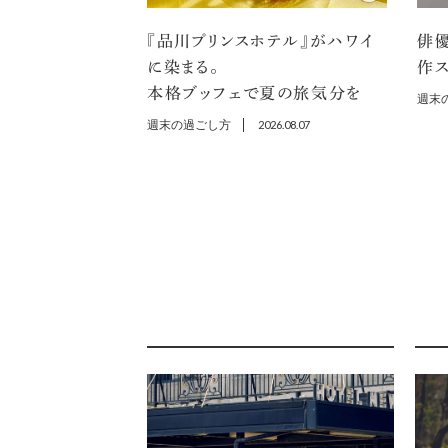
『品川プリンスホテル』がハワイ
俳
に染まる。
作ス
本格ブッフェで夏の旅気分を
週末
週末の過ごし方
2026.08.07