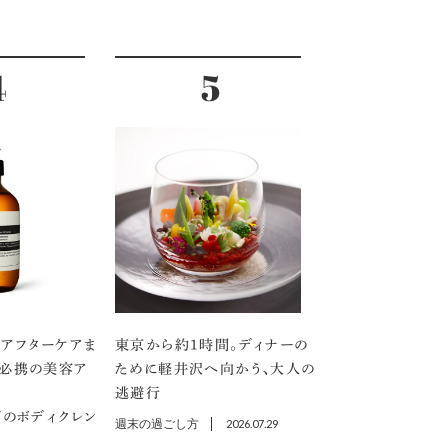
アフターケアま
東京から約1時間。ディナーの
」必携の美容ア
ために軽井沢へ向かう、大人の
逃避行
プのボディクレン
週末の過ごし方
2026.07.29