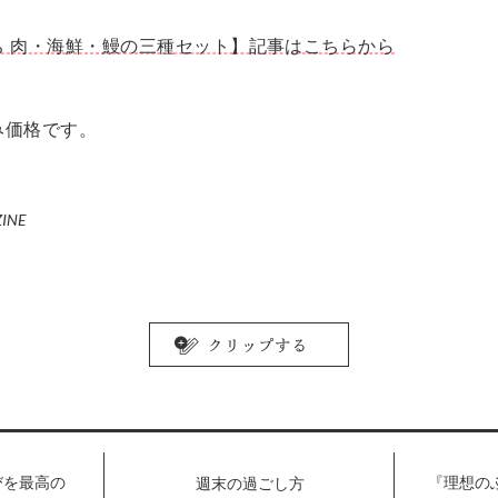
ち 肉・海鮮・鰻の三種セット】記事はこちらから
み価格です。
ZINE
びを最高の
『理想の
週末の過ごし方