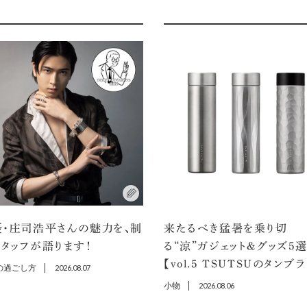
優・庄司浩平さんの魅力を、制
来たるべき猛暑を乗り切
タッフが語ります！
る“涼”ガジェット＆グッズ5
【vol.5 TSUTSUのタンブ
の過ごし方
2026.08.07
小物
2026.08.06