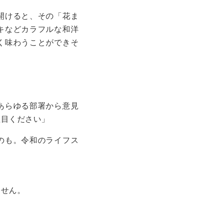
開けると、その「花ま
キなどカラフルな和洋
く味わうことができそ
あらゆる部署から意見
注目ください」
のも。令和のライフス
ません。