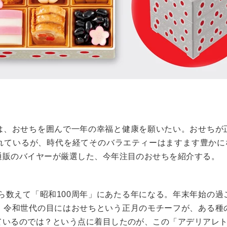
は、おせちを囲んで一年の幸福と健康を願いたい。おせちが
れているが、時代を経てそのバラエティーはますます豊かにな
通販のバイヤーが厳選した、今年注目のおせちを紹介する。
から数えて「昭和100周年」にあたる年になる。年末年始の
・令和世代の目にはおせちという正月のモチーフが、ある種
ているのでは？という点に着目したのが、この「アデリアレ