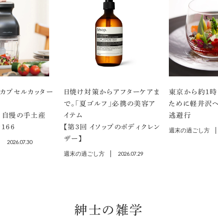
のカプセルカッター
日焼け対策からアフターケアま
東京から約1時
で。「夏ゴルフ」必携の美容ア
ために軽井沢へ
 自慢の手土産
イテム
逃避行
166
【第3回 イソップのボディクレン
週末の過ごし方
ザー】
2026.07.30
週末の過ごし方
2026.07.29
紳士の雑学