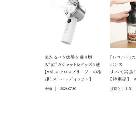
来たるべき猛暑を乗り切
「レコルト」
る“涼”ガジェット＆グッズ5選
ボンヌ
【vol.４ クロスブリージーの冷
すべて実食！
却ミストハンディファン】
【特別編】 ＃
小物
2026.07.30
接待と手土産