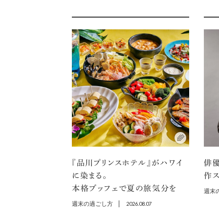
『品川プリンスホテル』がハワイ
俳
に染まる。
作ス
本格ブッフェで夏の旅気分を
週末
週末の過ごし方
2026.08.07