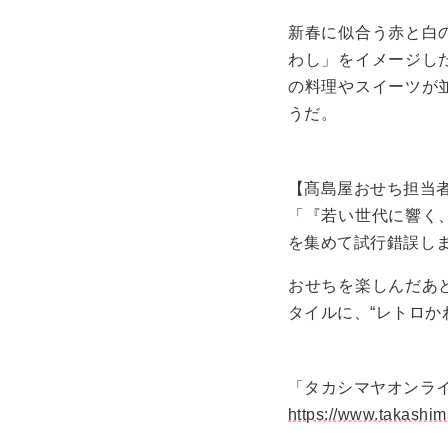
新春に似合う赤と白
わし」をイメージし
の料理やスイーツが
うだ。
【髙島屋おせち担当
「『若い世代に響く
を集めて試行錯誤し
おせちを楽しんだあ
タイルに、“レトロか
「タカシマヤオンラ
https://www.takashim