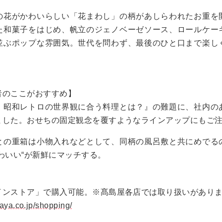
の花がかわいらしい「花まわし」の柄があしらわれたお重を
た和菓子をはじめ、帆立のジェノベーゼソース、ロールケー
並ぶポップな雰囲気。世代を問わず、最後のひと口まで楽し
者のここがおすすめ】
、昭和レトロの世界観に合う料理とは？』の難題に、社内の
ました。おせちの固定観念を覆すようなラインアップにもご
との重箱は小物入れなどとして、同柄の風呂敷と共にめでる
わいい“が新鮮にマッチする。
インストア」で購入可能。※髙島屋各店では取り扱いがあり
aya.co.jp/shopping/