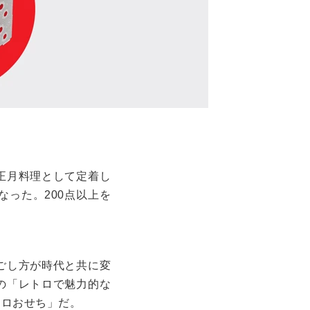
正月料理として定着し
った。200点以上を
過ごし方が時代と共に変
の「レトロで魅力的な
トロおせち」だ。