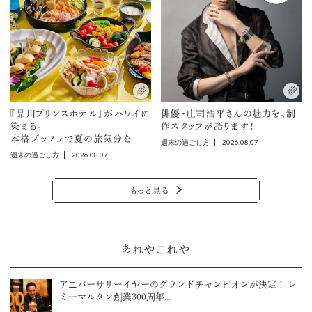
『品川プリンスホテル』がハワイに
俳優・庄司浩平さんの魅力を、制
染まる。
作スタッフが語ります！
本格ブッフェで夏の旅気分を
2026.08.07
週末の過ごし方
2026.08.07
週末の過ごし方
もっと見る
あれやこれや
アニバーサリーイヤーのグランドチャンピオンが決定！ レ
ミーマルタン創業300周年...