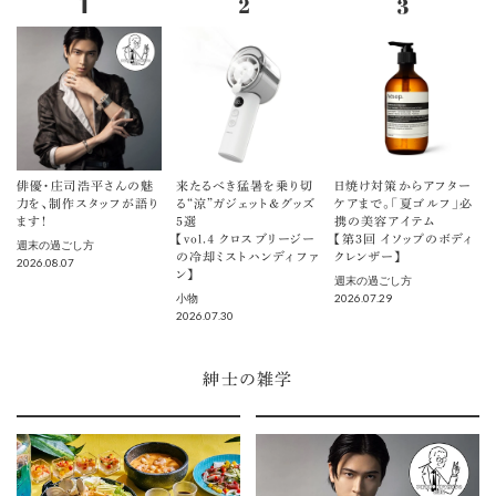
俳優・庄司浩平さんの魅
来たるべき猛暑を乗り切
日焼け対策からアフター
力を、制作スタッフが語り
る“涼”ガジェット＆グッズ
ケアまで。「夏ゴルフ」必
ます！
5選
携の美容アイテム
【vol.４ クロスブリージー
【第3回 イソップのボディ
週末の過ごし方
の冷却ミストハンディファ
クレンザー】
2026.08.07
ン】
週末の過ごし方
2026.07.29
小物
2026.07.30
紳士の雑学