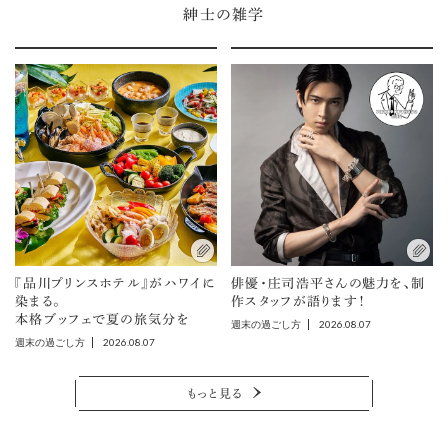
紳士の雑学
『品川プリンスホテル』がハワイに
俳優・庄司浩平さんの魅力を、制
染まる。
作スタッフが語ります！
本格ブッフェで夏の旅気分を
2026.08.07
週末の過ごし方
2026.08.07
週末の過ごし方
もっと見る