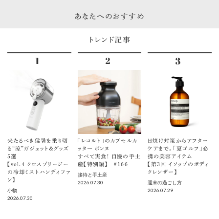
あなたへのおすすめ
トレンド記事
来たるべき猛暑を乗り切
「レコルト」のカプセルカ
日焼け対策からアフター
る“涼”ガジェット＆グッズ
ッター ボンヌ
ケアまで。「夏ゴルフ」必
5選
すべて実食！ 自慢の手土
携の美容アイテム
【vol.４ クロスブリージー
産【特別編】 ＃166
【第3回 イソップのボディ
の冷却ミストハンディファ
クレンザー】
接待と手土産
ン】
2026.07.30
週末の過ごし方
2026.07.29
小物
2026.07.30