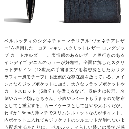
ベルルッティのシグネチャーマテリアル“ヴェネチアレザ
ー”を採用した「コア マキシ スクリットレザー ロングジッ
プ カードホルダー」。表情感のあるレザーと奥行きのある
インディゴ デニムのカラーが好相性。全面に施したスクリ
ットデザイン（18世紀の手書き文字を着想源としたカリグ
ラフィー風モチーフ）も圧倒的な存在感を放っている。メイ
ンとなるジップポケットに加え、大きなフラップポケットや
カードスロット（5枚分）を備えるなど、収納力は抜群。名
刺やカード類はもちろん、小銭やレシートも収まるので財布
としても重宝する。カードケースとしてはやや大ぶりだが、
わずか1.5cmの薄マチでスリムシルエットなのがポイント。
内ポケットに入れてもジャケットのシルエットが崩れないよ
う配慮するあたりに、 ベルルッティらしい装いの美学が感