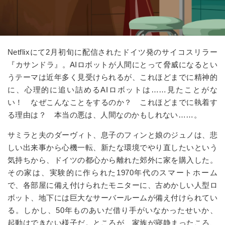
Netflixにて
2
月初旬に配信されたドイツ発のサイコスリラー
『カサンドラ』。
AI
ロボットが人間にとって脅威になるとい
うテーマは近年多く見受けられるが、これほどまでに精神的
に、心理的に追い詰める
AI
ロボットは
…
…見たことがな
い！ なぜこんなことをするのか？ これほどまでに執着す
る理由は？ 本当の悪は、人間なのかもしれない
…
…。
サミラと夫のダーヴィト、息子のフィンと娘のジュノは、悲
しい出来事から心機一転、新たな環境でやり直したいという
気持ちから、ドイツの都心から離れた郊外に家を購入した。
その家は、実験的に作られた
1970
年代のスマートホーム
で、各部屋に備え付けられたモニターに、古めかしい人型ロ
ボット、地下には巨大なサーバールームが備え付けられてい
る。しかし、
50
年ものあいだ借り手がいなかったせいか、
起動はできない様子だ。ところが、家族が寝静まったころ、