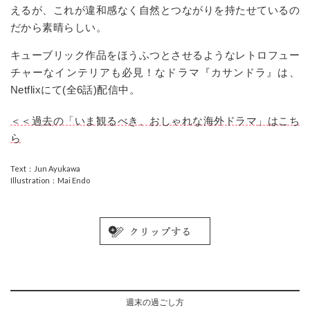
えるが、これが違和感なく自然とつながりを持たせているの
だから素晴らしい。
キューブリック作品をほうふつとさせるようなレトロフュー
チャーなインテリアも必見！なドラマ『カサンドラ』は、
Netflix
にて
(
全
6
話
)
配信中。
＜＜過去の「いま観るべき、おしゃれな海外ドラマ」はこち
ら
Text：Jun Ayukawa
Illustration：Mai Endo
週末の過ごし方