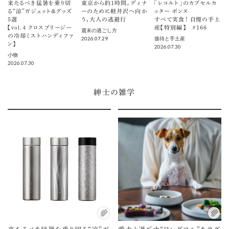
来たるべき猛暑を乗り切
東京から約1時間。ディナ
「レコルト」のカプセルカ
る“涼”ガジェット＆グッズ
ーのために軽井沢へ向か
ッター ボンヌ
5選
う、大人の逃避行
すべて実食！ 自慢の手土
【vol.４ クロスブリージー
産【特別編】 ＃166
週末の過ごし方
の冷却ミストハンディファ
2026.07.29
接待と手土産
ン】
2026.07.30
小物
2026.07.30
紳士の雑学