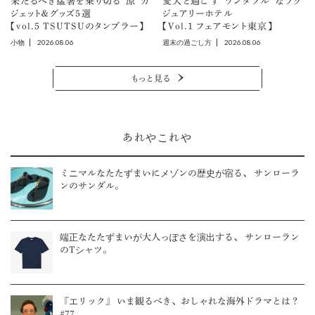
来たるべき猛暑を乗り切る“涼”ガ
愛犬と過ごす“ワンダフル”なラグ
ジェット＆グッズ5選
ジュアリーホテル
【vol.5 TSUTSUのタンブラー】
【Vol.1 フェアモント東京】
2026.08.06
2026.08.06
小物
週末の過ごし方
もっと見る
あれやこれや
ミニマルなたたずまいにメゾンの歴史が宿る、 サンローラ
ンのサンダル。
端正なたたずまいが大人っぽさを演出する、 サンローラン
のTシャツ。
『エリック』 いま観るべき、おしゃれな海外ドラマとは？
#77