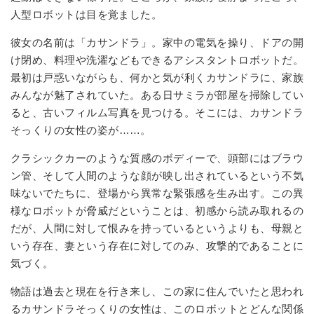
人型ロボットは目を覚ました。
彼女の名前は「カサンドラ」。家中の電気を操り、ドアの開
け閉め、料理や洗濯などもできるアシスタントロボットだ。
最初は戸惑いながらも、何かと気が利くカサンドラに、家族
みんなが魅了されていた。ある日サミラが部屋を掃除してい
ると、古いフィルム写真を見つける。そこには、カサンドラ
そっくりの女性の姿が
…
…。
クラシックカーのような質感のボディーで、頭部にはブラウ
ン管、そして人間のような顔が映し出されているという不気
味ないでたちに、登場から異常な緊張感を生み出す。この異
様なロボットが脅威だということは、初感から読み取れるの
だが、人間に対して恨みを持っているというよりも、母親と
いう存在、妻という存在に対してのみ、攻撃的であることに
気づく。
物語は過去と現在を行き来し、この家に住んでいたと思われ
るカサンドラそっくりの女性は、このロボットとどんな関係