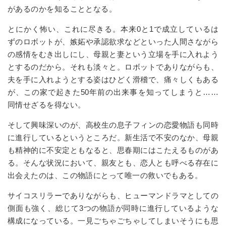
があるのかを知ることとなる。
とにかく怖い、これに尽きる。本来
0
と
1
で成立しているは
ずのロボットが、嫉妬や承認欲求などといった人間さながら
の感情をむき出しにし、母親と妻という立場を手に入れよう
とするのだから。それも淡々と。ロボットでありながらも、
夫を手に入れようとする姿はひどく滑稽で、痛々しくもある
が、この家で起きた
50
年前の出来事を知ってしまうと
…
…
同情せざるを得ない。
そして興味深いのが、高校生の息子フィンの恋愛物語も同時
に進行しているというところだ。新生活で不安のなか、母親
も精神的に不安定ともなると、思春期にはこたえるものがあ
る。そんな状況において、親友とも、恋人とも呼べる存在に
出会えたのは、この物語にとって唯一の救いでもある。
サイコスリラーでありながらも、ヒューマンドラマとしての
側面も強く、総じて
3
つの物語が同時に進行しているような
構成になっている。一見ごちゃごちゃしてしまいそうにも思