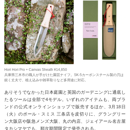
Hori Hori Pro + Canvas Sheath ¥14,850
兵庫県三木市の職人が手がけた園芸ナイフ。SK-5カーボンスチール製の刃は
鋭く丈夫で、植え込みや雑草取りなど多用途に対応。
ありそうでなかった日本庭園と英国のガーデニングに通底し
たるツールは全部で4モデル。いずれのアイテムも、両ブラ
ンドの公式オンラインショップで販売するほか、3月18日
（火）のポール・スミス 三条店を皮切りに、グラングリー
ン大阪店や阪急メンズ大阪、丸の内店、ジェイアール名古屋
タカシマヤでも、順次期間限定で発売される。