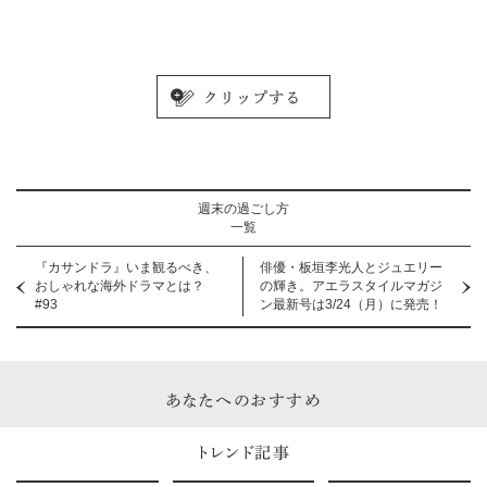
か
週末の過ごし方
一覧
『カサンドラ』いま観るべき、
俳優・板垣李光人とジュエリー
おしゃれな海外ドラマとは？
の輝き。アエラスタイルマガジ
#93
ン最新号は3/24（月）に発売！
あなたへのおすすめ
トレンド記事