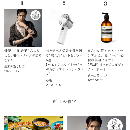
俳優・庄司浩平さんの魅
来たるべき猛暑を乗り切
日焼け対策からアフター
力を、制作スタッフが語り
る“涼”ガジェット＆グッズ
ケアまで。「夏ゴルフ」必
ます！
5選
携の美容アイテム
【vol.４ クロスブリージー
【第3回 イソップのボディ
週末の過ごし方
の冷却ミストハンディファ
クレンザー】
2026.08.07
ン】
週末の過ごし方
2026.07.29
小物
2026.07.30
紳士の雑学