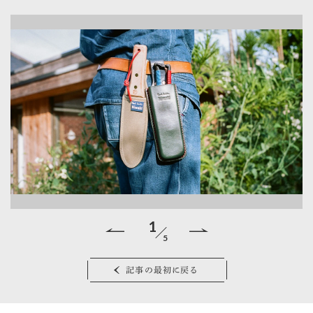
1
5
Hi
記事の最初に戻る
ス
鍛
途
イ