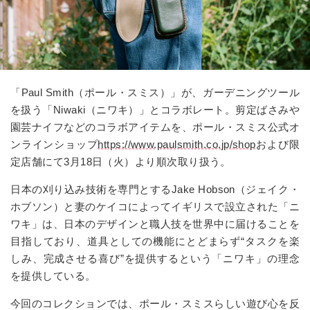
「Paul Smith（ポール・スミス）」が、ガーデニングツール
を扱う「Niwaki（ニワキ）」とコラボレート。剪定ばさみや
園芸ナイフなどのコラボアイテムを、ポール・スミス公式オ
ンラインショップ
https://www.paulsmith.co.jp/shop
および限
定店舗にて3月18日（火）より順次取り扱う。
日本の刈り込み技術を専門とするJake Hobson（ジェイク・
ホブソン）と妻のケイコによってイギリスで設立された「ニ
ワキ」は、日本のデザインと職人技を世界中に届けることを
目指しており、道具としての機能にとどまらず“タスクを楽
しみ、完成させる喜び”を提供するという「ニワキ」の理念
を提供している。
今回のコレクションでは、ポール・スミスらしい遊び心を反