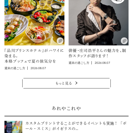
『品川プリンスホテル』がハワイに
俳優・庄司浩平さんの魅力を、制
染まる。
作スタッフが語ります！
本格ブッフェで夏の旅気分を
2026.08.07
週末の過ごし方
2026.08.07
週末の過ごし方
もっと見る
あれやこれや
カスタムプリントすることができるイベントも実施！ 「ポ
ール・スミス」がイギリスの...