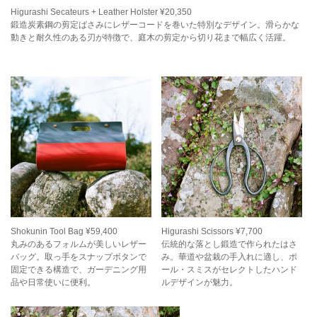
Higurashi Secateurs + Leather Holster ¥20,350
鍛造炭素鋼の剪定ばさみにレザーコードを巻いた特別なデザイン。滑らかな
動きと耐久性のある刃が特徴で、庭木の剪定から切り花まで幅広く活躍。
Shokunin Tool Bag ¥59,400
Higurashi Scissors ¥7,700
丸みのあるフォルムが美しいレザー
伝統的な落とし鍛造で作られたはさ
バッグ。取っ手をスナップボタンで
み。華道や盆栽の手入れに適し、ポ
固定できる構造で、ガーデニング用
ール・スミスがセレクトしたハンド
品や日常使いに便利。
ルデザインが魅力。