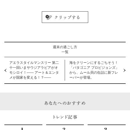
週末の過ごし方
一覧
アエラスタイルマンスリー 第二
海をクリーンにするごちそう！
十一回いまサウジアラビアがオ
「パタゴニア プロビジョンズ」
モシロイ！―― アート＆エンタ
から、ムール貝の缶詰に新フレ
メが国家を変える！？――
ーバーが登場。
あなたへのおすすめ
トレンド記事