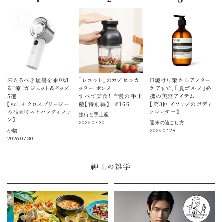
来たるべき猛暑を乗り切
「レコルト」のカプセルカ
日焼け対策からアフター
る“涼”ガジェット＆グッズ
ッター ボンヌ
ケアまで。「夏ゴルフ」必
5選
すべて実食！ 自慢の手土
携の美容アイテム
【vol.４ クロスブリージー
産【特別編】 ＃166
【第3回 イソップのボディ
の冷却ミストハンディファ
クレンザー】
接待と手土産
ン】
2026.07.30
週末の過ごし方
2026.07.29
小物
2026.07.30
紳士の雑学