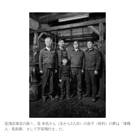
堤淺吉漆店の面々。堤 卓也さん（左から2人目）の息子（前列）の夢は「漆職
人、彫刻家、そして宇宙飛行士」だ。