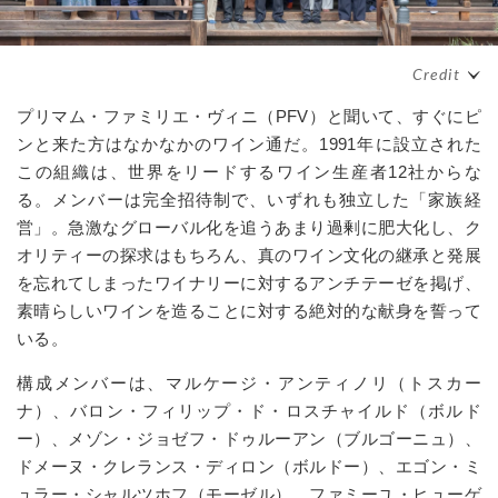
プリマム・ファミリエ・ヴィニ（
PFV
）と聞いて、すぐにピ
ンと来た方はなかなかのワイン通だ。
1991
年に設立された
この組織は、世界をリードするワイン生産者
12
社からな
る。メンバーは完全招待制で、いずれも独立した「家族経
営」。急激なグローバル化を追うあまり過剰に肥大化し、ク
オリティーの探求はもちろん、真のワイン文化の継承と発展
を忘れてしまったワイナリーに対するアンチテーゼを掲げ、
素晴らしいワインを造ることに対する絶対的な献身を誓って
いる。
構成メンバーは、マルケージ・アンティノリ（トスカー
ナ）、バロン・フィリップ・ド・ロスチャイルド（ボルド
ー）、メゾン・ジョゼフ・ドゥルーアン（ブルゴーニュ）、
ドメーヌ・クレランス・ディロン（ボルドー）、エゴン・ミ
ュラー・シャルツホフ（モーゼル）、ファミーユ・ヒューゲ