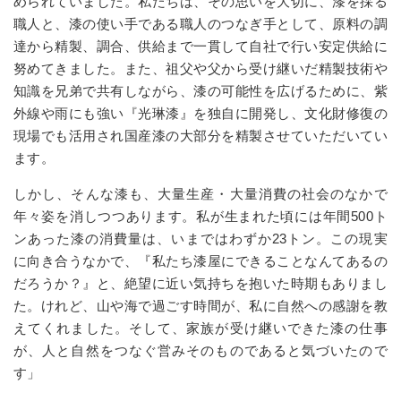
められていました。私たちは、その思いを大切に、漆を採る
職人と、漆の使い手である職人のつなぎ手として、原料の調
達から精製、調合、供給まで一貫して自社で行い安定供給に
努めてきました。また、祖父や父から受け継いだ精製技術や
知識を兄弟で共有しながら、漆の可能性を広げるために、紫
外線や雨にも強い『光琳漆』を独自に開発し、文化財修復の
現場でも活用され国産漆の大部分を精製させていただいてい
ます。
しかし、そんな漆も、大量生産・大量消費の社会のなかで
年々姿を消しつつあります。私が生まれた頃には年間
500
ト
ンあった漆の消費量は、いまではわずか
23
トン。この現実
に向き合うなかで、『私たち漆屋にできることなんてあるの
だろうか？』と、絶望に近い気持ちを抱いた時期もありまし
た。けれど、山や海で過ごす時間が、私に自然への感謝を教
えてくれました。そして、家族が受け継いできた漆の仕事
が、人と自然をつなぐ営みそのものであると気づいたので
す」