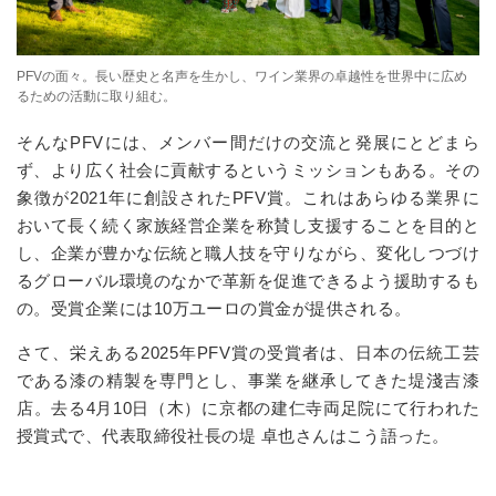
PFVの面々。長い歴史と名声を生かし、ワイン業界の卓越性を世界中に広め
るための活動に取り組む。
そんな
PFV
には、メンバー間だけの交流と発展にとどまら
ず、より広く社会に貢献するというミッションもある。その
象徴が
2021
年に創設された
PFV
賞。これはあらゆる業界に
おいて長く続く家族経営企業を称賛し支援することを目的と
し、企業が豊かな伝統と職人技を守りながら、変化しつづけ
るグローバル環境のなかで革新を促進できるよう援助するも
の。受賞企業には
10
万ユーロの賞金が提供される。
さて、栄えある
2025
年
PFV
賞の受賞者は、日本の伝統工芸
である漆の精製を専門とし、事業を継承してきた堤淺吉漆
店。去る
4
月
10
日（木）に京都の建仁寺両足院にて行われた
授賞式で、代表取締役社長の堤 卓也さんはこう語った。