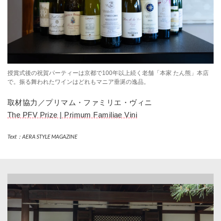
授賞式後の祝賀パーティーは京都で100年以上続く老舗「本家 たん熊」本店
で。振る舞われたワインはどれもマニア垂涎の逸品。
取材協力／プリマム・ファミリエ・ヴィニ
The PFV Prize | Primum Familiae Vini
Text
：
AERA STYLE MAGAZINE