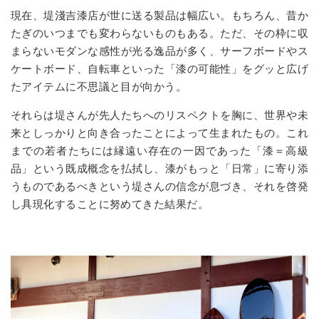
現在、堤淺吉漆店が世に送る製品は幅広い。もちろん、昔か
たぎのいつまでも変わらないものもある。ただ、その枠に収
まらないモダンな感性が光る逸品が多く、サーフボードやス
ケートボード、自転車といった「漆の可能性」をグッと広げ
たアイテムに不思議と目が向かう。
それらは堤さんが先人たちへのリスペクトを胸に、世界や未
来としっかりと向き合ったことによって生まれたもの。これ
までの若者たちには縁遠い存在の一因であった「漆＝高級
品」という既成概念を払拭し、漆がもっと「日常」に寄り添
うものであるべきという堤さんの信念が息づき、それを啓発
し具現化することに努めてきた結果だ。