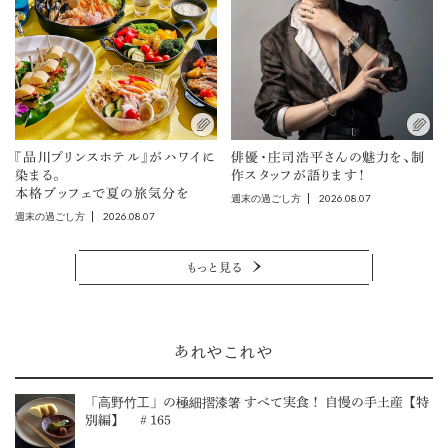
『品川プリンスホテル』がハワイに
俳優・庄司浩平さんの魅力を、制
染まる。
作スタッフが語ります！
本格ブッフェで夏の旅気分を
2026.08.07
週末の過ごし方
2026.08.07
週末の過ごし方
もっと見る
あれやこれや
「高野竹工」の極細摺漆箸 すべて実食！ 自慢の手土産【特
別編】 ＃165