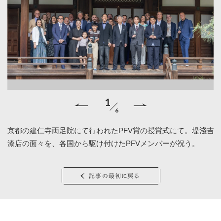
1
6
家
京都の建仁寺両足院にて行われたPFV賞の授賞式にて。堤淺吉
P
の
漆店の面々を、各国から駆け付けたPFVメンバーが祝う。
世
記事の最初に戻る