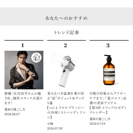
あなたへのおすすめ
トレンド記事
俳優・庄司浩平さんの魅
来たるべき猛暑を乗り切
日焼け対策からアフター
力を、制作スタッフが語り
る“涼”ガジェット＆グッズ
ケアまで。「夏ゴルフ」必
ます！
5選
携の美容アイテム
【vol.４ クロスブリージー
【第3回 イソップのボディ
週末の過ごし方
の冷却ミストハンディファ
クレンザー】
2026.08.07
ン】
週末の過ごし方
2026.07.29
小物
2026.07.30