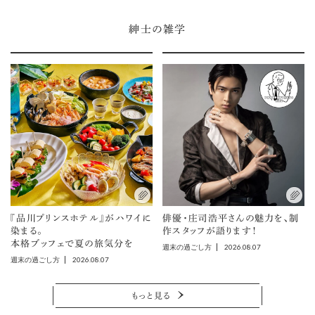
紳士の雑学
『品川プリンスホテル』がハワイに
俳優・庄司浩平さんの魅力を、制
染まる。
作スタッフが語ります！
本格ブッフェで夏の旅気分を
2026.08.07
週末の過ごし方
2026.08.07
週末の過ごし方
もっと見る