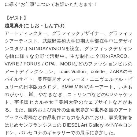
に導く“お仕事”についてお話いただきます！
【ゲスト】
越尾真介(こしお・しんすけ)
アートディレクター、グラフィックデザイナー、グラフィッ
クアーティスト。武蔵野美術大学短期大学部在学中にデザイ
ンスタジオSUNDAYVISIONを設立。グラフィックデザイン
を軸に様々な分野で活動中。主な制作に全国のPARCO、
VIVRE / FORUS / OPA、MODIなどのファッションビルの
アートディレクション、Louis Vuitton、colette、ZARAのモ
バイルサイト、美容薬局オフィシーヌ・ユニヴェルセル・ビ
ュリーの日本版カタログ、BMW MINIのキーアート、いきも
のがかり、嵐、やなぎなぎ、コトリンゴなどのCDジャケッ
ト、宇多田ヒカルや女子美術大学のウェブサイトなどがあ
る。また、国内および海外の企画展参加や世界各国のアート
ブックへ寄稿など作品制作にも力を入れており、森美術館を
はじめサンフランシスコの DIESEL Art Gallery や NYやロン
ドン、バルセロナのギャラリーでの展示に参加した。