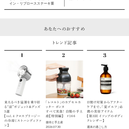
イン・リブロースステーキ重
あなたへのおすすめ
トレンド記事
来たるべき猛暑を乗り切
「レコルト」のカプセルカ
日焼け対策からアフター
る“涼”ガジェット＆グッズ
ッター ボンヌ
ケアまで。「夏ゴルフ」必
5選
すべて実食！ 自慢の手土
携の美容アイテム
【vol.４ クロスブリージー
産【特別編】 ＃166
【第3回 イソップのボディ
の冷却ミストハンディファ
クレンザー】
接待と手土産
ン】
2026.07.30
週末の過ごし方