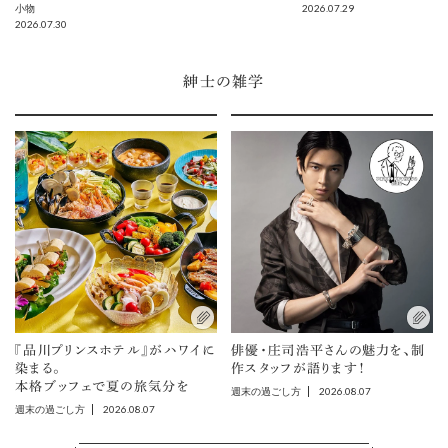
2026.07.29
小物
2026.07.30
紳士の雑学
『品川プリンスホテル』がハワイに
俳優・庄司浩平さんの魅力を、制
染まる。
作スタッフが語ります！
本格ブッフェで夏の旅気分を
2026.08.07
週末の過ごし方
2026.08.07
週末の過ごし方