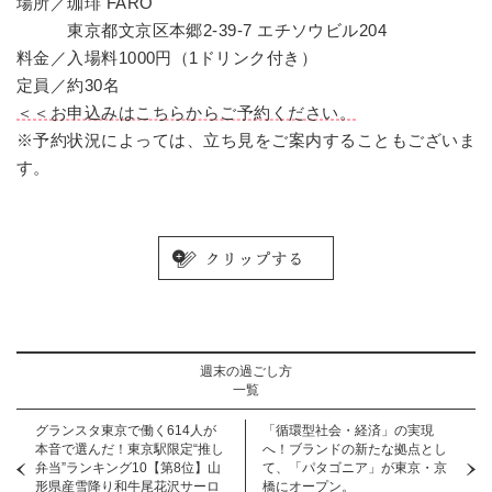
場所／珈琲 FARO
東京都文京区本郷2-39-7 エチソウビル204
料金／入場料1000円（1ドリンク付き）
定員／約
30
名
＜＜お申込みはこちらからご予約ください。
※予約状況によっては、立ち見をご案内することもございま
す。
週末の過ごし方
一覧
グランスタ東京で働く614人が
「循環型社会・経済」の実現
本音で選んだ！東京駅限定“推し
へ！ブランドの新たな拠点とし
弁当”ランキング10【第8位】山
て、「パタゴニア」が東京・京
形県産雪降り和牛尾花沢サーロ
橋にオープン。