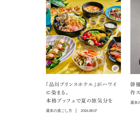
『品川プリンスホテル』がハワイ
俳
に染まる。
作ス
本格ブッフェで夏の旅気分を
週末
週末の過ごし方
2026.08.07