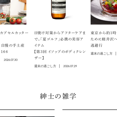
のカプセルカッター
日焼け対策からアフターケアま
東京から約1時
で。「夏ゴルフ」必携の美容ア
ために軽井沢へ
 自慢の手土産
イテム
逃避行
166
【第3回 イソップのボディクレン
週末の過ごし方
ザー】
2026.07.30
週末の過ごし方
2026.07.29
紳士の雑学