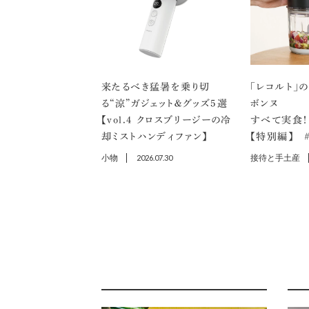
来たるべき猛暑を乗り切
「レコルト」
る“涼”ガジェット＆グッズ5選
ボンヌ
【vol.４ クロスブリージーの冷
すべて実食！
却ミストハンディファン】
【特別編】 ＃
小物
2026.07.30
接待と手土産