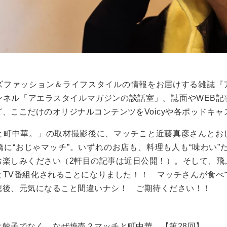
ズファッション＆ライフスタイルの情報をお届けする雑誌『
ンネル
「アエラスタイルマガジンの談話室」
。誌面やWEB
、ここだけのオリジナルコンテンツをVoicyや各ポッドキ
と町中華。」の取材撮影後に、マッチこと近藤真彦さんとお
に“おじゃマッチ”。いずれのお店も、料理も人も“味わい”
お楽しみください（2軒目の記事は近日公開！）。そして、飛
とTV番組化されることになりました！！ マッチさんが食べ
聴後、元気になること間違いナシ！ ご期待ください！！
は餃子でなく、なぜ焼売？マッチと町中華。【第28回】