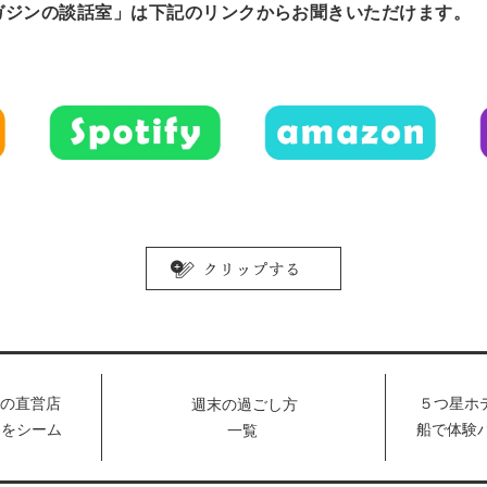
ガジンの談話室」は下記のリンクからお聞きいただけます。
初の直営店
５つ星ホ
週末の過ごし方
フをシーム
船で体験
一覧
スタイルを
コク珠玉
アイテムも