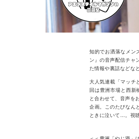
知的でお洒落なメン
ン』の音声配信チャ
た情報や裏話などなど
大人気連載「マッチ
回は豊洲市場と西新橋
と合わせて、音声を
企画。このたびなん
ときに泣いて…。視
＜＜豊洲「やじ満」