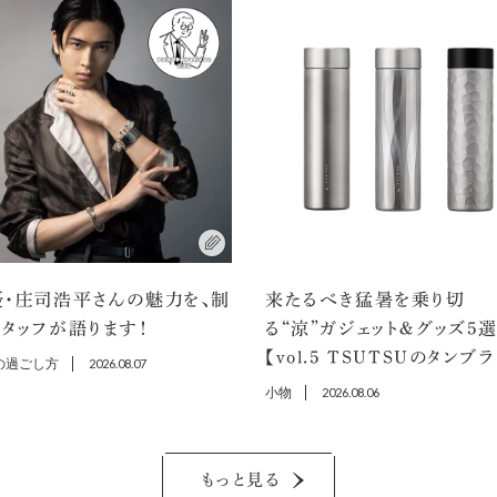
優・庄司浩平さんの魅力を、制
来たるべき猛暑を乗り切
タッフが語ります！
る“涼”ガジェット＆グッズ5
【vol.5 TSUTSUのタンブ
の過ごし方
2026.08.07
小物
2026.08.06
もっと見る